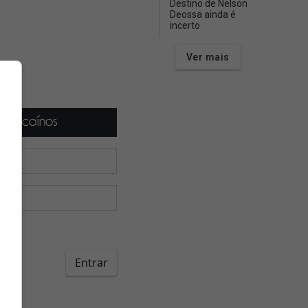
Destino de Nelson
Deossa ainda é
incerto
Ver mais