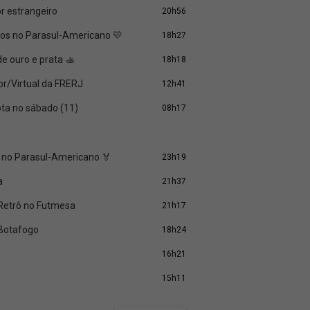
r estrangeiro
20h56
ros no Parasul-Americano 💛
18h27
e ouro e prata 🚣
18h18
or/Virtual da FRERJ
12h41
ota no sábado (11)
08h17
 no Parasul-Americano 🏅
23h19
a
21h37
n Retrô no Futmesa
21h17
 Botafogo
18h24
16h21
15h11