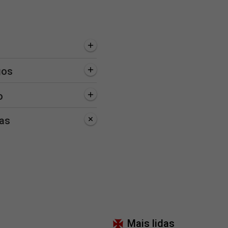
gos
o
as
Mais lidas