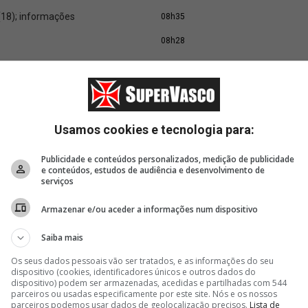
(18); informações
08h35
08h28
go de amanhã (18) 🏈
20h13
16h02
Usamos cookies e tecnologia para:
7/07)
13h55
Publicidade e conteúdos personalizados, medição de publicidade
(17/07)
13h52
e conteúdos, estudos de audiência e desenvolvimento de
serviços
onships
12h43
Armazenar e/ou aceder a informações num dispositivo
11h03
no Campeonato Estadual
10h59
Saiba mais
 100m borboleta
09h57
Os seus dados pessoais vão ser tratados, e as informações do seu
dispositivo (cookies, identificadores únicos e outros dados do
dispositivo) podem ser armazenadas, acedidas e partilhadas com 544
parceiros ou usadas especificamente por este site. Nós e os nossos
parceiros podemos usar dados de geolocalização precisos.
Lista de
 medalhas em Valledupar
14h04