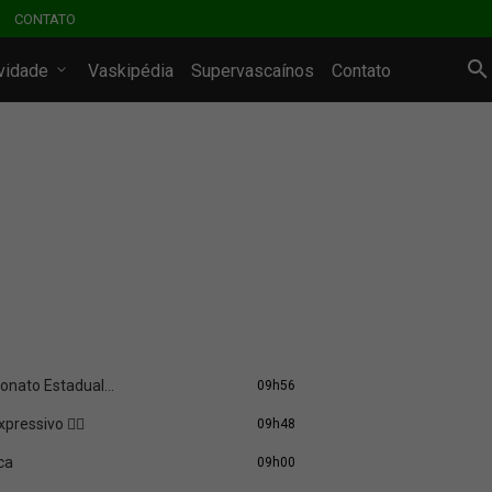
CONTATO
ividade
Vaskipédia
Supervascaínos
Contato
onato Estadual...
09h56
ressivo 🏊‍♀️
09h48
ca
09h00