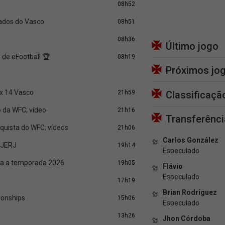
08h52
ados do Vasco
08h51
08h36
Último jogo
 de eFootball 🏆
08h19
Próximos jo
x 14 Vasco
Classificaçã
21h59
lo da WFC; vídeo
21h16
Transferênci
quista do WFC; vídeos
21h06
Carlos González
 JERJ
19h14
Especulado
ra a temporada 2026
19h05
Flávio
Especulado
17h19
Brian Rodríguez
pionships
15h06
Especulado
13h26
Jhon Córdoba