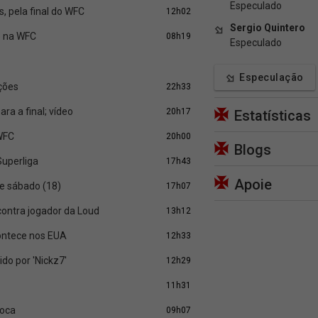
Especulado
, pela final do WFC
12h02
Sergio Quintero
o na WFC
08h19
Especulado
Especulação
ações
22h33
ra a final; vídeo
20h17
Estatísticas
 WFC
20h00
Blogs
Superliga
17h43
Apoie
te sábado (18)
17h07
contra jogador da Loud
13h12
contece nos EUA
12h33
do por 'Nickz7'
12h29
11h31
ioca
09h07