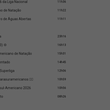
6 da Liga Nacional
11h36
rno de Natação
11h22
eiro de Águas Abertas
11h11
a
23h16
3) 💢
16h13
 Americano de Natação
15h31
Sentado
14h45
Superliga
12h06
rasuramericanos 🏊‍♀️
10h59
asul-Americano 2026
10h56
cto
08h26