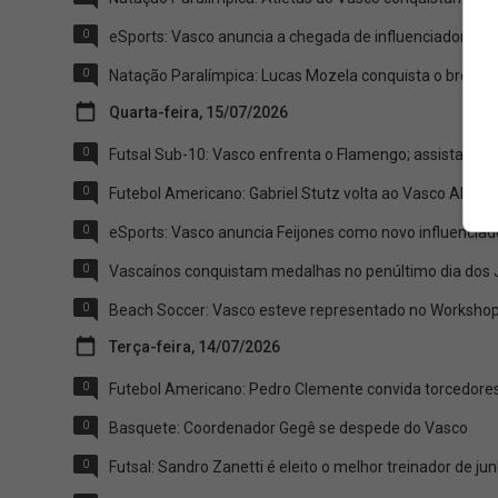
0
eSports: Vasco anuncia a chegada de influenciador
0
Natação Paralímpica: Lucas Mozela conquista o bronze 
Quarta-feira, 15/07/2026
0
Futsal Sub-10: Vasco enfrenta o Flamengo; assista
0
Futebol Americano: Gabriel Stutz volta ao Vasco Almir
0
eSports: Vasco anuncia Feijones como novo influenciad
0
Vascaínos conquistam medalhas no penúltimo dia dos
0
Beach Soccer: Vasco esteve representado no Workshop
Terça-feira, 14/07/2026
0
Futebol Americano: Pedro Clemente convida torcedores
0
Basquete: Coordenador Gegê se despede do Vasco
0
Futsal: Sandro Zanetti é eleito o melhor treinador de ju