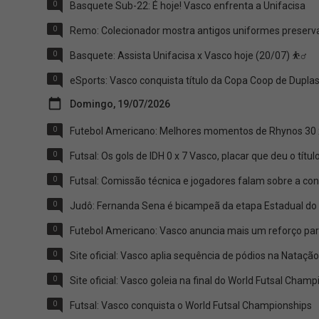
0
Basquete Sub-22: É hoje! Vasco enfrenta a Unifacisa
0
Remo: Colecionador mostra antigos uniformes preserv
0
Basquete: Assista Unifacisa x Vasco hoje (20/07) ⛹️‍♂️
0
eSports: Vasco conquista título da Copa Coop de Duplas
Domingo, 19/07/2026
0
Futebol Americano: Melhores momentos de Rhynos 30 
0
Futsal: Os gols de IDH 0 x 7 Vasco, placar que deu o títu
0
Futsal: Comissão técnica e jogadores falam sobre a con
0
Judô: Fernanda Sena é bicampeã da etapa Estadual do
0
Futebol Americano: Vasco anuncia mais um reforço pa
0
Site oficial: Vasco aplia sequência de pódios na Natação
0
Site oficial: Vasco goleia na final do World Futsal Cham
0
Futsal: Vasco conquista o World Futsal Championships