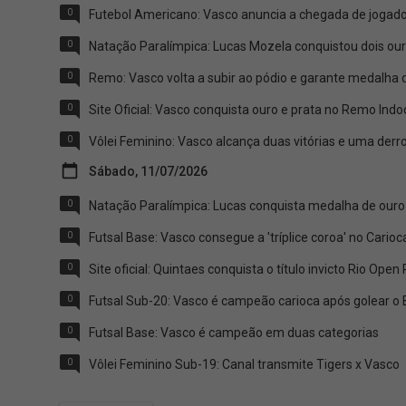
0
Futebol Americano: Vasco anuncia a chegada de jogado
0
Natação Paralímpica: Lucas Mozela conquistou dois ou
0
Remo: Vasco volta a subir ao pódio e garante medalha d
0
Site Oficial: Vasco conquista ouro e prata no Remo Indo
0
Vôlei Feminino: Vasco alcança duas vitórias e uma derr
Sábado, 11/07/2026
0
Natação Paralímpica: Lucas conquista medalha de ouro
0
Futsal Base: Vasco consegue a 'tríplice coroa' no Carioc
0
Site oficial: Quintaes conquista o título invicto Rio Ope
0
Futsal Sub-20: Vasco é campeão carioca após golear o
0
Futsal Base: Vasco é campeão em duas categorias
0
Vôlei Feminino Sub-19: Canal transmite Tigers x Vasco