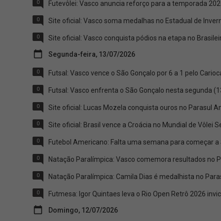
0
Futevôlei: Vasco anuncia reforço para a temporada 202
0
Site oficial: Vasco soma medalhas no Estadual de Inve
0
Site oficial: Vasco conquista pódios na etapa no Brasil
Segunda-feira, 13/07/2026
0
Futsal: Vasco vence o São Gonçalo por 6 a 1 pelo Carioc
0
Futsal: Vasco enfrenta o São Gonçalo nesta segunda (1
0
Site oficial: Lucas Mozela conquista ouros no Parasul
0
Site oficial: Brasil vence a Croácia no Mundial de Vôlei 
0
Futebol Americano: Falta uma semana para começar a 
0
Natação Paralímpica: Vasco comemora resultados no Pa
0
Natação Paralímpica: Camila Dias é medalhista no Par
0
Futmesa: Igor Quintaes leva o Rio Open Retrô 2026 invi
Domingo, 12/07/2026