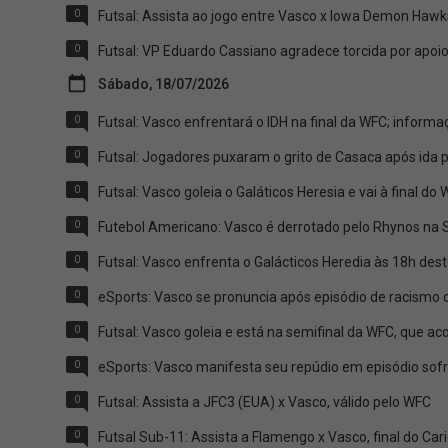
0
Futsal: Assista ao jogo entre Vasco x Iowa Demon Hawks
0
Futsal: VP Eduardo Cassiano agradece torcida por apoi
Sábado, 18/07/2026
0
Futsal: Vasco enfrentará o IDH na final da WFC; inform
0
Futsal: Jogadores puxaram o grito de Casaca após ida pa
0
Futsal: Vasco goleia o Galáticos Heresia e vai à final do
0
Futebol Americano: Vasco é derrotado pelo Rhynos na 
0
Futsal: Vasco enfrenta o Galácticos Heredia às 18h des
0
eSports: Vasco se pronuncia após episódio de racismo 
0
Futsal: Vasco goleia e está na semifinal da WFC, que a
0
eSports: Vasco manifesta seu repúdio em episódio sofri
0
Futsal: Assista a JFC3 (EUA) x Vasco, válido pelo WFC
0
Futsal Sub-11: Assista a Flamengo x Vasco, final do Car