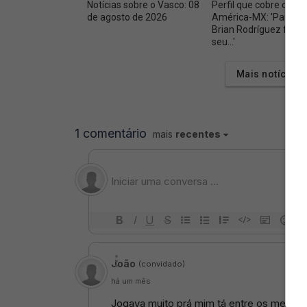
Notícias sobre o Vasco: 08
Perfil que cobre o
de agosto de 2026
América-MX: 'Parece
Brian Rodríguez fará
seu...'
Mais notícias