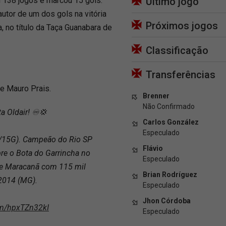
u 138 jogos e marcou 15 gols.
Último jogo
utor de um dos gols na vitória
Próximos jogos
, no título da Taça Guanabara de
Classificação
Transferências
e Mauro Prais.
Brenner
Não Confirmado
a Oldair! ♾️💢
Carlos González
Especulado
J/15G). Campeão do Rio SP
Flávio
re o Bota do Garrincha no
Especulado
o e Maracanã com 115 mil
Brian Rodríguez
2014 (MG).
Especulado
Jhon Córdoba
com/hpxTZn32kI
Especulado