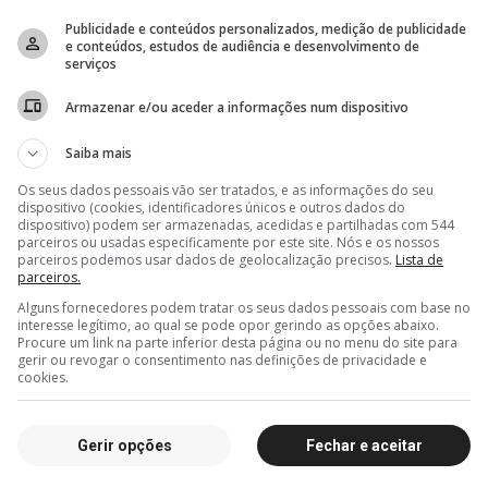
Brian Rodríguez curte
Pedro Emanuel mantém
Ex-Vas
 que
música brasileira e 'imita'
confiança e deve repetir
deve j
Publicidade e conteúdos personalizados, medição de publicidade
e conteúdos, estudos de audiência e desenvolvimento de
sotaque carioca; vídeo
formação do último jogo
uma 'e
serviços
oportu
Armazenar e/ou aceder a informações num dispositivo
Saiba mais
Os seus dados pessoais vão ser tratados, e as informações do seu
dispositivo (cookies, identificadores únicos e outros dados do
dispositivo) podem ser armazenadas, acedidas e partilhadas com 544
parceiros ou usadas especificamente por este site. Nós e os nossos
parceiros podemos usar dados de geolocalização precisos.
Lista de
parceiros.
Alguns fornecedores podem tratar os seus dados pessoais com base no
interesse legítimo, ao qual se pode opor gerindo as opções abaixo.
Procure um link na parte inferior desta página ou no menu do site para
gerir ou revogar o consentimento nas definições de privacidade e
cookies.
Gerir opções
Fechar e aceitar