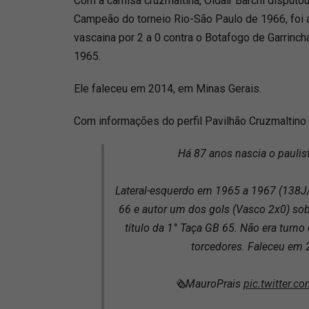
Com a camisa cruzmaltina, Oldair Barchi disputo
Campeão do torneio Rio-São Paulo de 1966, foi a
vascaina por 2 a 0 contra o Botafogo de Garrincha
1965.
Ele faleceu em 2014, em Minas Gerais.
Com informações do perfil Pavilhão Cruzmaltino 
Há 87 anos nascia o paulist
Lateral-esquerdo em 1965 a 1967 (138
66 e autor um dos gols (Vasco 2x0) sob
título da 1° Taça GB 65. Não era turn
torcedores. Faleceu em 
🗞MauroPrais
pic.twitter.