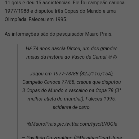
11 gols e deu 15 assistências. Ele foi campeão carioca
1977/1988 e disputou três Copas do Mundo e uma
Olimpíada. Faleceu em 1995.
As informações são do pesquisador Mauro Prais.
Há 74 anos nascia Dirceu, um dos grandes
meias da história do Vasco da Gama! ♾️💢
Jogou em 1977-78/88 (82J/11G/15A),
Campeão Carioca 77/88, craque que disputou
3 Copas do Mundo e vascaino na Copa 78 (3°
melhor atleta do mundial). Faleceu 1995,
acidente de carro.
🗞️MauroPrais
pic.twitter.com/hjscRNOGIa
— Pavilhão Cruzmaltino (@PavilhaoCrvg)
June