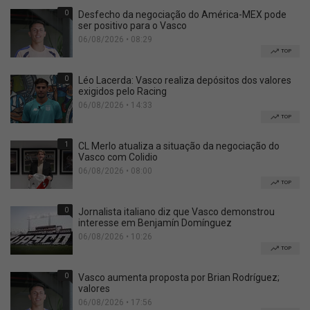
0
Desfecho da negociação do América-MEX pode
ser positivo para o Vasco
06/08/2026 • 08:29
TOP
0
Léo Lacerda: Vasco realiza depósitos dos valores
exigidos pelo Racing
06/08/2026 • 14:33
TOP
1
CL Merlo atualiza a situação da negociação do
Vasco com Colidio
06/08/2026 • 08:00
TOP
0
Jornalista italiano diz que Vasco demonstrou
interesse em Benjamín Domínguez
06/08/2026 • 10:26
TOP
0
Vasco aumenta proposta por Brian Rodríguez;
valores
06/08/2026 • 17:56