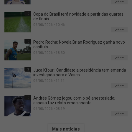
TOP
0
Copa do Brasil terá novidade a partir das quartas
de finais
06/08/2026 • 10:46
TOP
0
Pedro Rocha: Novela Brian Rodríguez ganha novo
capítulo
06/08/2026 • 18:30
TOP
2
Juca Kfouri: Candidato a presidência tem emenda
investigada para o Vasco
06/08/2026 • 11:11
TOP
0
Andrés Gómez jogou com o pé anestesiado;
esposa faz relato emocionante
06/08/2026 • 08:19
TOP
Mais notícias