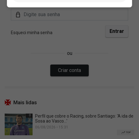
Mais lidas
0
Perfil que cobre o Racing, sobre Santiago: 'A ida de
Sosa ao Vasco...'
06/08/2026 • 15:31
TOP