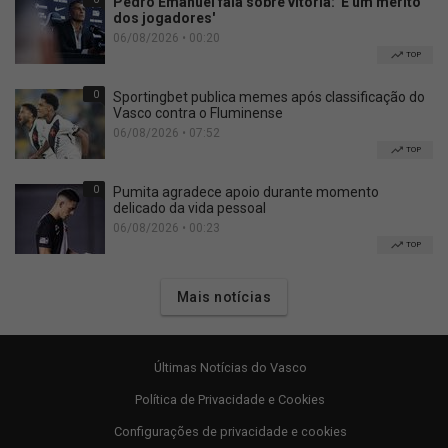
Pedro Emanuel fala sobre vitória: 'É um mérito
dos jogadores'
06/08/2026 • 00:20
TOP
0
Sportingbet publica memes após classificação do
Vasco contra o Fluminense
06/08/2026 • 07:52
TOP
0
Pumita agradece apoio durante momento
delicado da vida pessoal
06/08/2026 • 00:23
TOP
Mais notícias
Últimas Notícias do Vasco
Política de Privacidade e Cookies
Configurações de privacidade e cookies