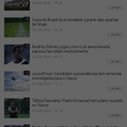
06/08/2026 • 10:26
TOP
0
Copa do Brasil terá novidade a partir das quartas
de finais
06/08/2026 • 10:46
TOP
0
Andrés Gómez jogou com o pé anestesiado;
esposa faz relato emocionante
06/08/2026 • 08:19
TOP
1
Juca Kfouri: Candidato a presidência tem emenda
investigada para o Vasco
06/08/2026 • 11:11
TOP
2
Tática Vascaína: Pedro Emanuel tem plano ousado
no Vasco
06/08/2026 • 10:19
TOP
0