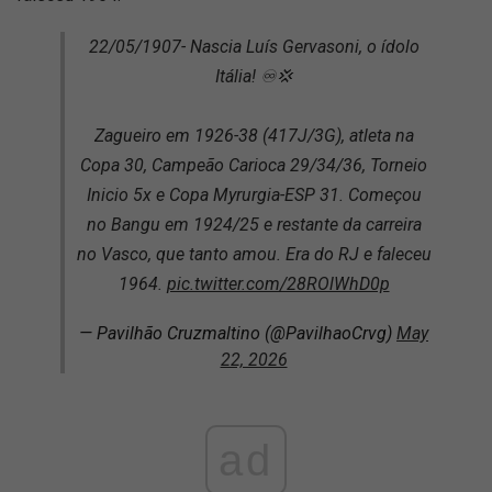
22/05/1907- Nascia Luís Gervasoni, o ídolo
Itália! ♾️💢
Zagueiro em 1926-38 (417J/3G), atleta na
Copa 30, Campeão Carioca 29/34/36, Torneio
Inicio 5x e Copa Myrurgia-ESP 31. Começou
no Bangu em 1924/25 e restante da carreira
no Vasco, que tanto amou. Era do RJ e faleceu
1964.
pic.twitter.com/28ROlWhD0p
— Pavilhão Cruzmaltino (@PavilhaoCrvg)
May
22, 2026
ad