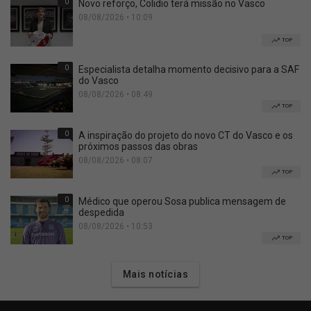
0
Novo reforço, Colidio terá missão no Vasco
08/08/2026 • 10:09
TOP
0
Especialista detalha momento decisivo para a SAF
do Vasco
08/08/2026 • 08:49
TOP
0
A inspiração do projeto do novo CT do Vasco e os
próximos passos das obras
08/08/2026 • 08:07
TOP
0
Médico que operou Sosa publica mensagem de
despedida
08/08/2026 • 10:53
TOP
Mais notícias