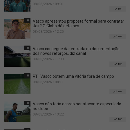
08/08/2026 • 09:01
TOP
0
Vasco apresentou proposta formal para contratar
Jair? O Globo dá detalhes
08/08/2026 • 12:25
TOP
0
Vasco consegue dar entrada na documentação
dos novos reforços, diz canal
08/08/2026 • 11:33
TOP
0
RTI: Vasco obtém uma vitória fora de campo
08/08/2026 • 08:11
TOP
0
Vasco não teria acordo por atacante especulado
no clube
08/08/2026 • 13:22
TOP