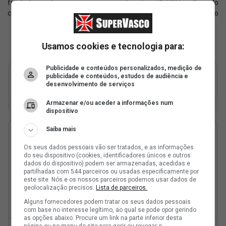
futebol japonês, surge com a
estreia hoje (17/06) na Copa do
camisa do Vasco
Mundo
Usamos cookies e tecnologia para:
Publicidade e conteúdos personalizados, medição de
publicidade e conteúdos, estudos de audiência e
desenvolvimento de serviços
Armazenar e/ou aceder a informações num
dispositivo
Saiba mais
Os seus dados pessoais vão ser tratados, e as informações
do seu dispositivo (cookies, identificadores únicos e outros
dados do dispositivo) podem ser armazenadas, acedidas e
partilhadas com 544 parceiros ou usadas especificamente por
este site. Nós e os nossos parceiros podemos usar dados de
geolocalização precisos.
Lista de parceiros.
Alguns fornecedores podem tratar os seus dados pessoais
com base no interesse legítimo, ao qual se pode opor gerindo
as opções abaixo. Procure um link na parte inferior desta
página ou no menu do site para gerir ou revogar o