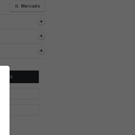
Mercado
a, 5 minutos
1 hora, 7 minutos
1 hora, 13 minutos
: Vasco é superado
Rival: Fluminense divulga
Vasco realiza a prim
uarani
os relacionados para
proposta por Brian
enfrentar o Vasco
Rodríguez; valores 