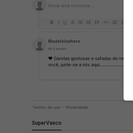
SuperVasco