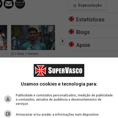
Especulação
Estatísticas
Blogs
Apoie
1 hora, 1 minuto
1 hora, 3 minutos
1 hor
Sosa não treinou com o
Sub-20: Vasco anuncia
Sub-18
 x
elenco do Racing nesta
renovação de volante ✍️
pelo G
quarta (05); motivo
Usamos cookies e tecnologia para:
Publicidade e conteúdos personalizados, medição de publicidade
e conteúdos, estudos de audiência e desenvolvimento de
serviços
Armazenar e/ou aceder a informações num dispositivo