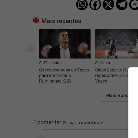
Mais recentes
37 minutos
1 hora
Os relacionados do Vasco
Globo Esporte RJ
para enfrentar o
repercute Fluminense
Fluminense 💪🏻
Vasco
Mais notícias