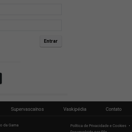
Supervascaínos
Vaskipédia
Contato
sco da Gama
Política de Privacidade e Cookies
•
Desenvolvido por
Sile