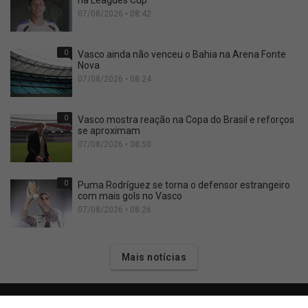
na Leagues Cup
07/08/2026 • 08:42
0
Vasco ainda não venceu o Bahia na Arena Fonte
Nova
07/08/2026 • 08:24
0
Vasco mostra reação na Copa do Brasil e reforços
se aproximam
07/08/2026 • 08:50
0
Puma Rodríguez se torna o defensor estrangeiro
com mais gols no Vasco
07/08/2026 • 08:26
Mais notícias
Últimas Notícias do Vasco