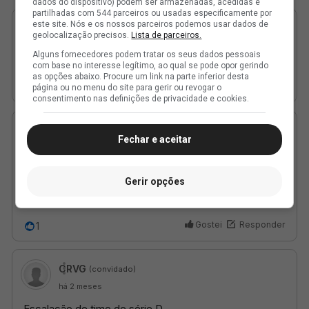
dados do dispositivo) podem ser armazenadas, acedidas e
partilhadas com 544 parceiros ou usadas especificamente por
este site. Nós e os nossos parceiros podemos usar dados de
geolocalização precisos.
Lista de parceiros.
Alguns fornecedores podem tratar os seus dados pessoais
com base no interesse legítimo, ao qual se pode opor gerindo
as opções abaixo. Procure um link na parte inferior desta
página ou no menu do site para gerir ou revogar o
consentimento nas definições de privacidade e cookies.
Fechar e aceitar
Gerir opções