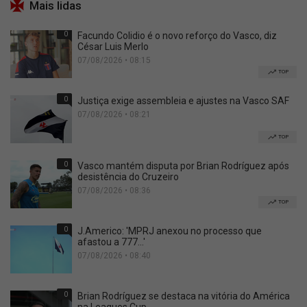
Mais lidas
0
Facundo Colidio é o novo reforço do Vasco, diz
César Luis Merlo
07/08/2026 • 08:15
TOP
0
Justiça exige assembleia e ajustes na Vasco SAF
07/08/2026 • 08:21
TOP
0
Vasco mantém disputa por Brian Rodríguez após
desistência do Cruzeiro
07/08/2026 • 08:36
TOP
0
J.Americo: 'MPRJ anexou no processo que
afastou a 777...'
07/08/2026 • 08:40
0
Brian Rodríguez se destaca na vitória do América