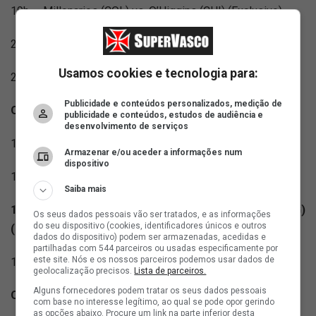
19h — Millonarios (COL) vs. O’Higgins (CHI) (Exclusivo)
21h30 — Santos (BRA) vs. Deportivo Cuenca (ECU)
Usamos cookies e tecnologia para:
21h30 — San Lorenzo (ARG) vs. Recoleta (PAR) (Exclusivo)
Publicidade e conteúdos personalizados, medição de
Quarta-feira | 27 de maio
publicidade e conteúdos, estudos de audiência e
desenvolvimento de serviços
19h — Cienciano (PER) vs. Juventud (URU) (Exclusivo)
Armazenar e/ou aceder a informações num
dispositivo
19h — Caracas (VEN) vs. Botafogo (BRA) (Exclusivo)
Saiba mais
19h — Vasco da Gama (BRA) vs. Barracas Central (ARG)
Os seus dados pessoais vão ser tratados, e as informações
do seu dispositivo (cookies, identificadores únicos e outros
(Exclusivo)
dados do dispositivo) podem ser armazenadas, acedidas e
partilhadas com 544 parceiros ou usadas especificamente por
este site. Nós e os nossos parceiros podemos usar dados de
19h00 — Olimpia (PAR) vs. Audax Italiano (CHI) (Exclusivo)
geolocalização precisos.
Lista de parceiros.
Alguns fornecedores podem tratar os seus dados pessoais
Quinta-feira | 28 de maio
com base no interesse legítimo, ao qual se pode opor gerindo
as opções abaixo. Procure um link na parte inferior desta