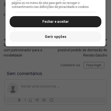
página ou no menu do site para gerir ou revogar o
21h30 — Tigre (ARG) vs. Alianza Atlético (PER) (Exclusivo)
consentimento nas definições de privacidade e cookies.
Fonte:
Mídia Esportiva
Fechar e aceitar
Gerir opções
< Anterior
Próximo >
Beach Soccer: Vasco renova
Canal do Nicola: Bastidores do
com patrocinador para a
possível pedido de demissão de
modalidade
Renato Gaúcho