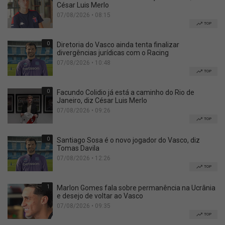
César Luis Merlo
07/08/2026 • 08:15
TOP
0
Diretoria do Vasco ainda tenta finalizar
divergências jurídicas com o Racing
07/08/2026 • 10:48
TOP
0
Facundo Colidio já está a caminho do Rio de
Janeiro, diz César Luis Merlo
07/08/2026 • 09:26
TOP
0
Santiago Sosa é o novo jogador do Vasco, diz
Tomas Davila
07/08/2026 • 12:26
TOP
1
Marlon Gomes fala sobre permanência na Ucrânia
e desejo de voltar ao Vasco
07/08/2026 • 09:35
TOP