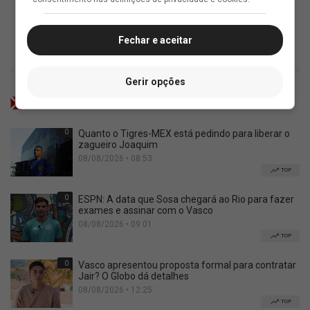
Fechar e aceitar
Gerir opções
Mais lidas
0
Quanto o Tigres-MEX está pedindo para liberar o
zagueiro Joaquim
08/08/2026 • 08:53
TOP
0
ESPN: A data que Sosa chegará ao Rio para fazer
exames e assinar com o Vasco
08/08/2026 • 09:01
TOP
0
Vasco apresentou proposta formal para contratar
Jair? O Globo dá detalhes
08/08/2026 • 12:25
TOP