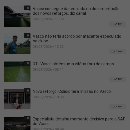
0
Vasco consegue dar entrada na documentação
dos novos reforços, diz canal
08/08/2026 • 11:33
TOP
0
Vasco não teria acordo por atacante especulado
no clube
08/08/2026 • 13:22
TOP
0
RTI: Vasco obtém uma vitória fora de campo
08/08/2026 • 08:11
TOP
0
Novo reforço, Colidio terá missão no Vasco
08/08/2026 • 10:09
TOP
0
Especialista detalha momento decisivo para a SAF
do Vasco
08/08/2026 • 08:49