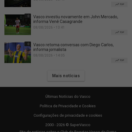
TOP
0
Vasco investiu novamente em John Mercado,
informa Venê Casagrande
08/08/2026 • 13:41
TOP
0
Vasco retoma conversas com Diego Carlos,
informa jornalista
08/08/2026 • 14:05
TOP
Mais notícias
Últimas Notícias do Vasco
Política de Privacidade e Cookies
Configurações de privacidade e cookies
2000 - 2026 © SuperVasco
Site de notícias sobre o Club de Regatas Vasco da Gama