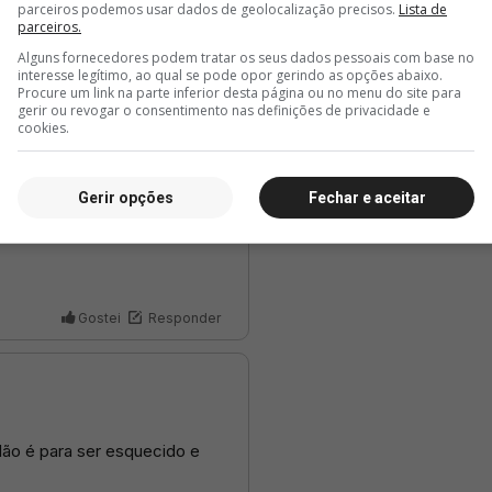
parceiros podemos usar dados de geolocalização precisos.
Lista de
parceiros.
Alguns fornecedores podem tratar os seus dados pessoais com base no
interesse legítimo, ao qual se pode opor gerindo as opções abaixo.
Procure um link na parte inferior desta página ou no menu do site para
gerir ou revogar o consentimento nas definições de privacidade e
cookies.
Gerir opções
Fechar e aceitar