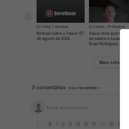
1 hora, 7 minutos
2 horas, 19 minutos
Notícias sobre o Vasco: 07
Vasco teria acertado 
de agosto de 2026
do salário e luvas com
Brian Rodríguez
Mais notícias