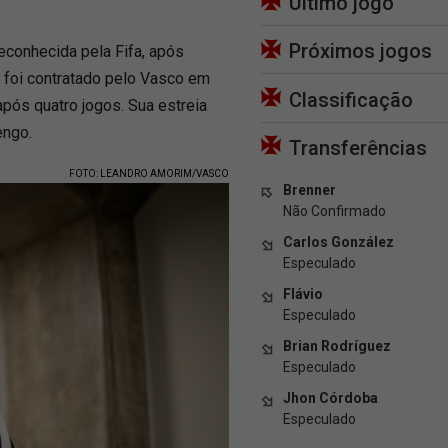
Último jogo
Próximos jogos
econhecida pela Fifa, após
s foi contratado pelo Vasco em
Classificação
pós quatro jogos. Sua estreia
engo.
Transferências
FOTO: LEANDRO AMORIM/VASCO
Brenner
Não Confirmado
Carlos González
Especulado
Flávio
Especulado
Brian Rodríguez
Especulado
Jhon Córdoba
Especulado