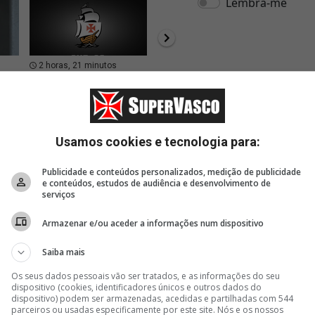
2 horas, 21 minutos
2 horas, 27 minutos
3 hor
valor
SIte Oficial: Vasco estreia
Site Oficial: Vasco firma
Basque
no Carioca Sub-20 neste
contrato de formação
Cassia
sábado
com Isaac Bremer,
do Vas
do Sub-14
NBB
Usamos cookies e tecnologia para:
Publicidade e conteúdos personalizados, medição de publicidade
e conteúdos, estudos de audiência e desenvolvimento de
serviços
Armazenar e/ou aceder a informações num dispositivo
Saiba mais
Os seus dados pessoais vão ser tratados, e as informações do seu
dispositivo (cookies, identificadores únicos e outros dados do
dispositivo) podem ser armazenadas, acedidas e partilhadas com 544
parceiros ou usadas especificamente por este site. Nós e os nossos