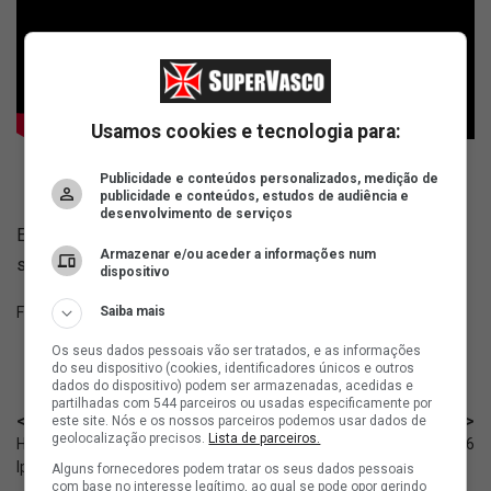
Usamos cookies e tecnologia para:
Publicidade e conteúdos personalizados, medição de
publicidade e conteúdos, estudos de audiência e
desenvolvimento de serviços
Esta notícia poderá ser atualizada ao longo do dia caso
Armazenar e/ou aceder a informações num
surjam novas transmissões.
dispositivo
Saiba mais
Fonte:
NetVasco
Os seus dados pessoais vão ser tratados, e as informações
do seu dispositivo (cookies, identificadores únicos e outros
dados do dispositivo) podem ser armazenadas, acedidas e
partilhadas com 544 parceiros ou usadas especificamente por
< Anterior
Próximo >
este site. Nós e os nossos parceiros podemos usar dados de
geolocalização precisos.
Lista de parceiros.
Há 100 anos nascia o idolo
Retrospecto do Vasco em 03/06
Ipojucan
Alguns fornecedores podem tratar os seus dados pessoais
com base no interesse legítimo, ao qual se pode opor gerindo