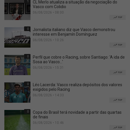
1
CL Merlo atualiza a situação da negociação do
Vasco com Colidio
06/08/2026 • 08:00
TOP
0
Jornalista italiano diz que Vasco demonstrou
interesse em Benjamín Domínguez
06/08/2026 • 10:26
TOP
0
Perfil que cobre o Racing, sobre Santiago: 'A ida de
Sosa ao Vasco...'
06/08/2026 • 15:31
TOP
0
Léo Lacerda: Vasco realiza depósitos dos valores
exigidos pelo Racing
06/08/2026 • 14:33
TOP
0
Copa do Brasil terá novidade a partir das quartas
de finais
06/08/2026 • 10:46
TOP