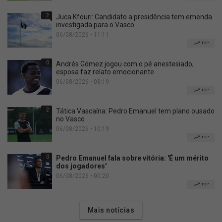
2
Juca Kfouri: Candidato a presidência tem emenda
investigada para o Vasco
06/08/2026 • 11:11
TOP
0
Andrés Gómez jogou com o pé anestesiado;
esposa faz relato emocionante
06/08/2026 • 08:19
TOP
2
Tática Vascaína: Pedro Emanuel tem plano ousado
no Vasco
06/08/2026 • 10:19
TOP
0
Pedro Emanuel fala sobre vitória: 'É um mérito
dos jogadores'
06/08/2026 • 00:20
TOP
Mais notícias