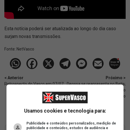
Esta notícia poderá ser atualizada ao longo do dia caso
surjam novas transmissões.
Fonte:
NetVasco
< Anterior
Próximo >
Retrospecto do Vasco em 07/07
Deossa se reapresenta no Betis;
Vasco aguarda para finalizar o
acordo
Usamos cookies e tecnologia para:
Publicidade e conteúdos personalizados, medição de
publicidade e conteúdos, estudos de audiência e