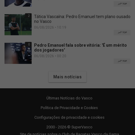
TOP
2
Tática Vascaína: Pedro Emanuel tem plano ousado
no Vasco
06/08/2026 • 10:19
TOP
0
Pedro Emanuel fala sobre vitória: 'É um mérito
dos jogadores'
06/08/2026 • 00:20
TOP
Mais notícias
Últimas Notícias do Vasco
Política de Privacidade e Cookies
Configurações de privacidade e cookies
2000 - 2026 © SuperVasco
Site de notícias sobre o Club de Regatas Vasco da Gama