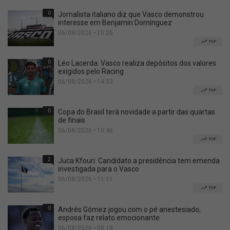
0
Jornalista italiano diz que Vasco demonstrou
interesse em Benjamín Domínguez
06/08/2026 • 10:26
TOP
0
Léo Lacerda: Vasco realiza depósitos dos valores
exigidos pelo Racing
06/08/2026 • 14:33
TOP
0
Copa do Brasil terá novidade a partir das quartas
de finais
06/08/2026 • 10:46
TOP
2
Juca Kfouri: Candidato a presidência tem emenda
investigada para o Vasco
06/08/2026 • 11:11
TOP
0
Andrés Gómez jogou com o pé anestesiado;
esposa faz relato emocionante
06/08/2026 • 08:19