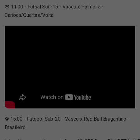
🥅 11:00 - Futsal Sub-15 - Vasco x Palmeira -
Carioca/Quartas/Volta
⚽ 15:00 - Futebol Sub-20 - Vasco x Red Bull Bragantino -
Brasileiro