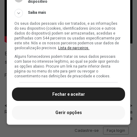
dispositivo
Saiba mais
Os seus dados pessoais vão ser tratados, e as informações
do seu dispositivo (cookies, identificadores únicos e outros
dados do dispositivo) podem ser armazenadas, acedidas e
partilhadas com 544 parceiros ou usadas especificamente por
este site. Nós e os nossos parceiros podemos usar dados de
geolocalização precisos.
Lista de parceiros.
Esta notícia poderá ser atualizada ao longo do dia caso
Alguns fornecedores podem tratar os seus dados pessoais
surjam novas transmissões.
com base no interesse legítimo, ao qual se pode opor gerindo
as opções abaixo. Procure um link na parte inferior desta
página ou no menu do site para gerir ou revogar o
Fonte:
NetVasco
consentimento nas definições de privacidade e cookies.
Fechar e aceitar
< Anterior
Próximo >
Retrospecto do Vasco em 20/06
Manu Colchón: Vasco faz oferta
Gerir opções
milionária por Nelson Deossa