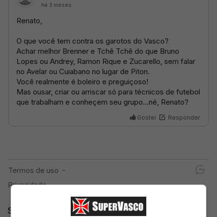
SuperVasco