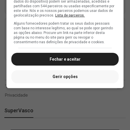
dados do dispositivo) podem ser armazenadas, acedidas e
partilhadas com 544 parceiros ou usadas especificamente por
este site. Nós e os nossos parceiros podemos usar dados de
geolocalização precisos.
Lista de parceiros.
Alguns fornecedores podem tratar os seus dados pessoais
com base no interesse legítimo, ao qual se pode opor gerindo
as opções abaixo. Procure um link na parte inferior desta
página ou no menu do site para gerir ou revogar o
consentimento nas definições de privacidade e cookies.
Fechar e aceitar
Gerir opções
SuperVasco