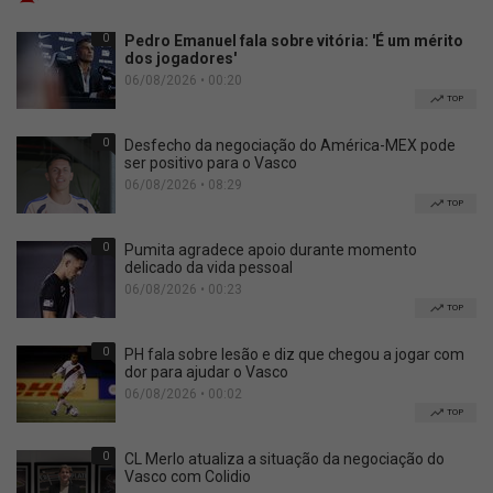
0
Pedro Emanuel fala sobre vitória: 'É um mérito
dos jogadores'
06/08/2026 • 00:20
TOP
0
Desfecho da negociação do América-MEX pode
ser positivo para o Vasco
06/08/2026 • 08:29
TOP
0
Pumita agradece apoio durante momento
delicado da vida pessoal
06/08/2026 • 00:23
TOP
0
PH fala sobre lesão e diz que chegou a jogar com
dor para ajudar o Vasco
06/08/2026 • 00:02
TOP
0
CL Merlo atualiza a situação da negociação do
Vasco com Colidio