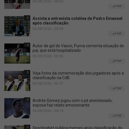
06/08/2026 • 08:00
TOP
0
Assista a entrevista coletiva de Pedro Emanuel
após classificação
06/08/2026 • 00:09
TOP
0
Autor de gol do Vasco, Puma comenta situação do
pai, que está hospitalizado
06/08/2026 • 00:06
TOP
0
Veja fotos da comemoração dos jogadores após a
classificação na CdB
06/08/2026 • 00:37
TOP
0
Andrés Gómez jogou com o pé anestesiado;
esposa faz relato emocionante
06/08/2026 • 08:19
TOP
0
Sportingbet publica memes após classificação do