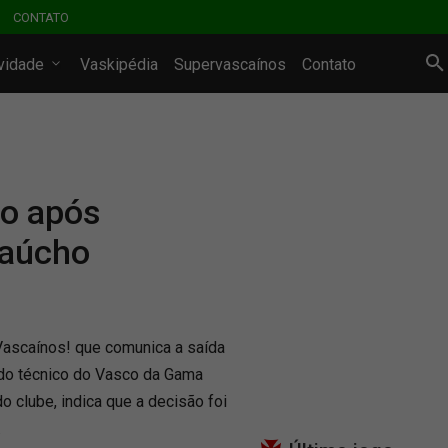
CONTATO
ividade
Vaskipédia
Supervascaínos
Contato
co após
Gaúcho
 Vascaínos! que comunica a saída
do técnico do Vasco da Gama
do clube, indica que a decisão foi
.