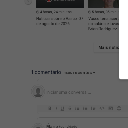
4 horas, 24 minutos
5 horas, 35 minutos
Notícias sobre o Vasco: 07
Vasco teria acertado 
de agosto de 2026
do salário e luvas com
Brian Rodríguez
Mais notícias