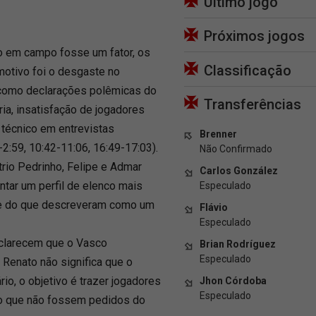
Último jogo
Próximos jogos
 em campo fosse um fator, os
Classificação
motivo foi o desgaste no
 como declarações polêmicas do
Transferências
ria, insatisfação de jogadores
 técnico em entrevistas
Brenner
-2:59, 10:42-11:06, 16:49-17:03).
Não Confirmado
 trio Pedrinho, Felipe e Admar
Carlos González
ar um perfil de elenco mais
Especulado
-se do que descreveram como um
Flávio
Especulado
sclarecem que o Vasco
Brian Rodríguez
Especulado
 Renato não significa que o
rio, o objetivo é trazer jogadores
Jhon Córdoba
Especulado
mo que não fossem pedidos do