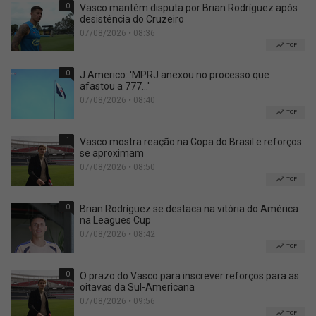
0
Vasco mantém disputa por Brian Rodríguez após
desistência do Cruzeiro
07/08/2026 • 08:36
TOP
0
J.Americo: 'MPRJ anexou no processo que
afastou a 777...'
07/08/2026 • 08:40
TOP
1
Vasco mostra reação na Copa do Brasil e reforços
se aproximam
07/08/2026 • 08:50
TOP
0
Brian Rodríguez se destaca na vitória do América
na Leagues Cup
07/08/2026 • 08:42
TOP
0
O prazo do Vasco para inscrever reforços para as
oitavas da Sul-Americana
07/08/2026 • 09:56
TOP