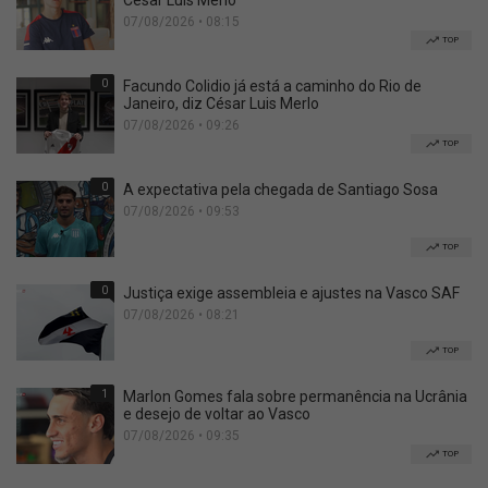
César Luis Merlo
07/08/2026 • 08:15
TOP
0
Facundo Colidio já está a caminho do Rio de
Janeiro, diz César Luis Merlo
07/08/2026 • 09:26
TOP
0
A expectativa pela chegada de Santiago Sosa
07/08/2026 • 09:53
TOP
0
Justiça exige assembleia e ajustes na Vasco SAF
07/08/2026 • 08:21
TOP
1
Marlon Gomes fala sobre permanência na Ucrânia
e desejo de voltar ao Vasco
07/08/2026 • 09:35
TOP