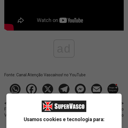
ad
Fonte:
Canal Atenção Vascaínos! no YouTube
< Anterior
Próximo >
Feminino Sub-17: Os gols do
Wesley é substituido na Seleção
Vasco contra o Londrina
Brasileira para a Copa do Mundo
Usamos cookies e tecnologia para: