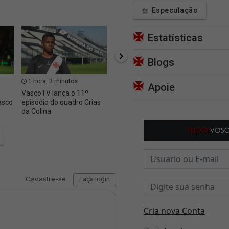
Especulação
Estatísticas
Blogs
1 hora, 3 minutos
1 hora, 6 minutos
1 hor
Apoie
VascoTV lança o 11º
Jogadores não
Globo 
asco
episódio do quadro Crias
aproveitados devem ser
reperc
da Colina
negociados nesta janela
Colidio