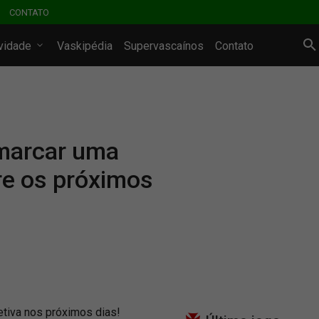
CONTATO
ividade
Vaskipédia
Supervascaínos
Contato
 marcar uma
bre os próximos
etiva nos próximos dias!