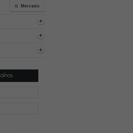
Mercado
a, 21 minutos
1 hora, 39 minutos
1 hora, 47 minutos
Esporte RJ
Venê: Dirigente do Racing
Sub-18: Vasco venc
ute chegada de
confirma que Sosa está
APG e avança de fa
 ao Rio; vídeo 📺
liberado para viajar 🚨
Copa M2