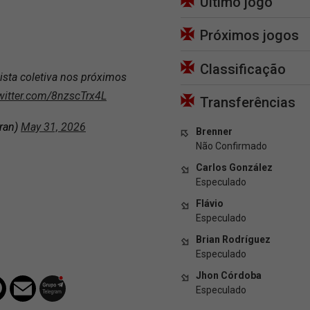
Último jogo
Próximos jogos
Classificação
ista coletiva nos próximos
twitter.com/8nzscTrx4L
Transferências
ran)
May 31, 2026
Brenner
Não Confirmado
Carlos González
Especulado
Flávio
Especulado
Brian Rodríguez
Especulado
Jhon Córdoba
Especulado