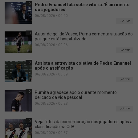
0
Pedro Emanuel fala sobre vitória: 'É um mérito
dos jogadores'
06/08/2026 • 00:20
TOP
0
Autor de gol do Vasco, Puma comenta situação do
pai, que está hospitalizado
06/08/2026 • 00:06
TOP
0
Assista a entrevista coletiva de Pedro Emanuel
após classificação
06/08/2026 • 00:09
TOP
0
Pumita agradece apoio durante momento
delicado da vida pessoal
06/08/2026 • 00:23
TOP
0
Veja fotos da comemoração dos jogadores após a
classificação na CdB
06/08/2026 • 00:37