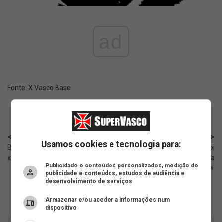
ad
Fonte:
X Vasco Base
< Anterior
Próximo >
Usamos cookies e tecnologia para:
Basquete: Assista ao vivo Vasco
Dantesko: Fred Luz foi
x Paulistano hoje (22/06)
apresentado aos funcionários da
Publicidade e conteúdos personalizados, medição de
Vasco SAF 🚨
publicidade e conteúdos, estudos de audiência e
desenvolvimento de serviços
Armazenar e/ou aceder a informações num
dispositivo