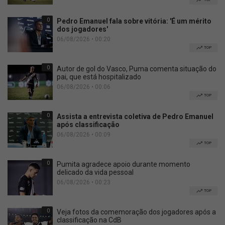
TOP
0
Pedro Emanuel fala sobre vitória: 'É um mérito
dos jogadores'
06/08/2026 • 00:20
TOP
0
Autor de gol do Vasco, Puma comenta situação do
pai, que está hospitalizado
06/08/2026 • 00:06
TOP
0
Assista a entrevista coletiva de Pedro Emanuel
após classificação
06/08/2026 • 00:09
TOP
0
Pumita agradece apoio durante momento
delicado da vida pessoal
06/08/2026 • 00:23
TOP
0
Veja fotos da comemoração dos jogadores após a
classificação na CdB