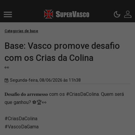
Categorias de base
Base: Vasco promove desafio
com os Crias da Colina
👀
Segunda-feira, 08/06/2026 às 11h38
𝐃𝐞𝐬𝐚𝐟𝐢𝐨 𝐝𝐨 𝐚𝐫𝐫𝐞𝐦𝐞𝐬𝐬𝐨 com os #CriasDaColina. Quem será
que ganhou? ⚽️🏆👀
#CriasDaColina
#VascoDaGama