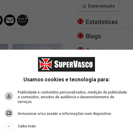
Especulação
Estatísticas
Blogs
Apoie
7 minutos
8 horas, 13 minutos
9 hor
Usamos cookies e tecnologia para:
o do
José Américo: A íntegra
Notícias sobre o Vasco: 07
Vasco 
s
da cota do MPRJ
de agosto de 2026
do sal
Publicidade e conteúdos personalizados, medição de publicidade
Brian 
e conteúdos, estudos de audiência e desenvolvimento de
serviços
Armazenar e/ou aceder a informações num dispositivo
Saiba mais