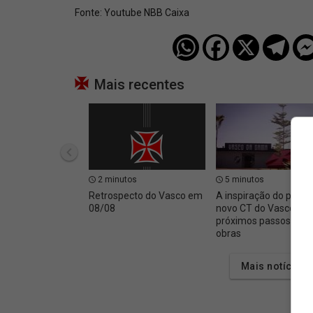
Fonte:
Youtube NBB Caixa
Mais recentes
2 minutos
5 minutos
Retrospecto do Vasco em
A inspiração do projet
08/08
novo CT do Vasco e o
próximos passos das
obras
Mais notícias