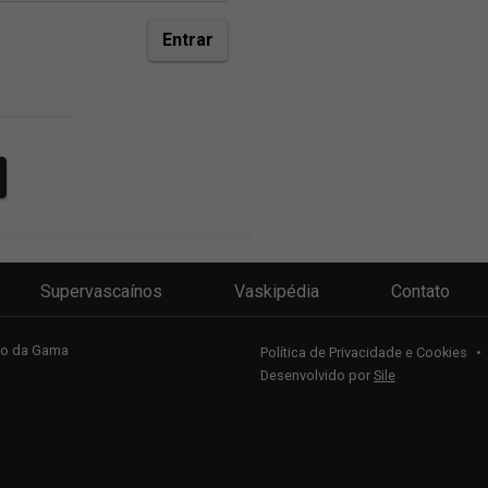
Supervascaínos
Vaskipédia
Contato
sco da Gama
Política de Privacidade e Cookies
•
Desenvolvido por
Sile