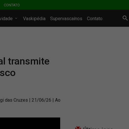
CONTATO
ividade
Vaskipédia
Supervascaínos
Contato
l transmite
asco
gi das Cruzes | 21/06/26 | Ao