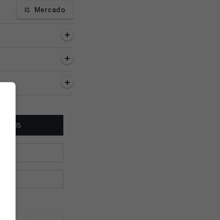
Mercado
as, 25 minutos
9 horas, 27 minutos
9 horas, 33 minutos
teria acertado valor
SIte Oficial: Vasco estreia
Site Oficial: Vasco f
ário e luvas com
no Carioca Sub-20 neste
contrato de formaç
Rodríguez
sábado
com Isaac Bremer,
do Sub-14