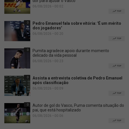
dor para ajudar o Vasco
06/08/2026 • 00:02
TOP
0
Pedro Emanuel fala sobre vitória: 'É um mérito
dos jogadores'
06/08/2026 • 00:20
TOP
0
Pumita agradece apoio durante momento
delicado da vida pessoal
06/08/2026 • 00:23
TOP
0
Assista a entrevista coletiva de Pedro Emanuel
após classificação
06/08/2026 • 00:09
TOP
0
Autor de gol do Vasco, Puma comenta situação do
pai, que está hospitalizado
06/08/2026 • 00:06
TOP