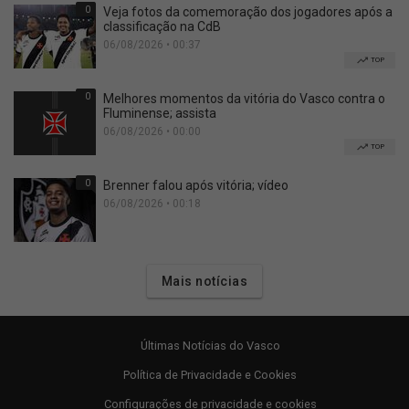
0
Veja fotos da comemoração dos jogadores após a
classificação na CdB
06/08/2026 • 00:37
TOP
0
Melhores momentos da vitória do Vasco contra o
Fluminense; assista
06/08/2026 • 00:00
TOP
0
Brenner falou após vitória; vídeo
06/08/2026 • 00:18
Mais notícias
Últimas Notícias do Vasco
Política de Privacidade e Cookies
Configurações de privacidade e cookies