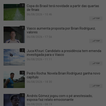
0
Copa do Brasil terá novidade a partir das quartas
de finais
06/08/2026 • 10:46
TOP
0
Vasco aumenta proposta por Brian Rodríguez;
valores
06/08/2026 • 17:56
TOP
2
Juca Kfouri: Candidato a presidência tem emenda
investigada para o Vasco
06/08/2026 • 11:11
TOP
0
Pedro Rocha: Novela Brian Rodríguez ganha novo
capítulo
06/08/2026 • 18:30
TOP
0
Andrés Gómez jogou com o pé anestesiado;
esposa faz relato emocionante
06/08/2026 • 08:19