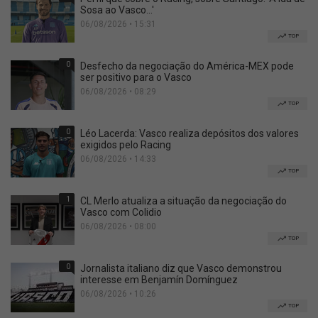
Sosa ao Vasco...'
06/08/2026 • 15:31
TOP
0
Desfecho da negociação do América-MEX pode
ser positivo para o Vasco
06/08/2026 • 08:29
TOP
0
Léo Lacerda: Vasco realiza depósitos dos valores
exigidos pelo Racing
06/08/2026 • 14:33
TOP
1
CL Merlo atualiza a situação da negociação do
Vasco com Colidio
06/08/2026 • 08:00
TOP
0
Jornalista italiano diz que Vasco demonstrou
interesse em Benjamín Domínguez
06/08/2026 • 10:26
TOP