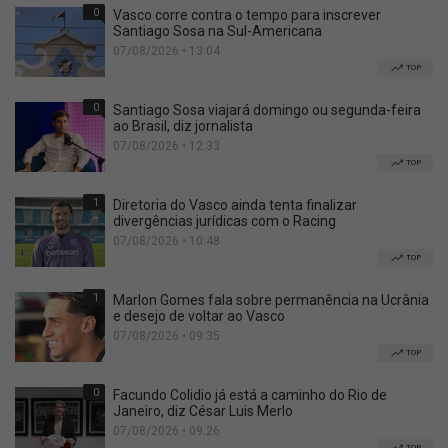
0
Vasco corre contra o tempo para inscrever
Santiago Sosa na Sul-Americana
07/08/2026 • 13:04
TOP
0
Santiago Sosa viajará domingo ou segunda-feira
ao Brasil, diz jornalista
07/08/2026 • 12:33
TOP
1
Diretoria do Vasco ainda tenta finalizar
divergências jurídicas com o Racing
07/08/2026 • 10:48
TOP
1
Marlon Gomes fala sobre permanência na Ucrânia
e desejo de voltar ao Vasco
07/08/2026 • 09:35
TOP
0
Facundo Colidio já está a caminho do Rio de
Janeiro, diz César Luis Merlo
07/08/2026 • 09:26
TOP