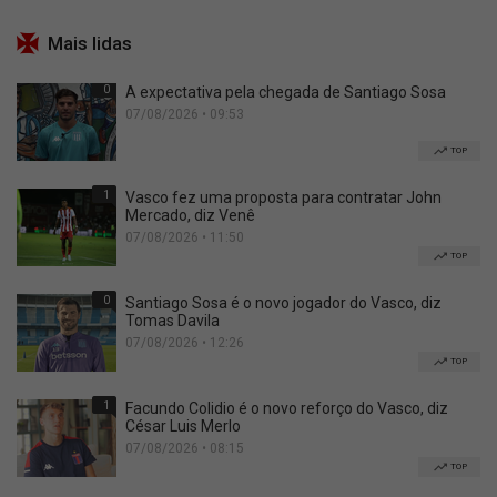
Mais lidas
0
A expectativa pela chegada de Santiago Sosa
07/08/2026 • 09:53
TOP
1
Vasco fez uma proposta para contratar John
Mercado, diz Venê
07/08/2026 • 11:50
TOP
0
Santiago Sosa é o novo jogador do Vasco, diz
Tomas Davila
07/08/2026 • 12:26
TOP
1
Facundo Colidio é o novo reforço do Vasco, diz
César Luis Merlo
07/08/2026 • 08:15
TOP