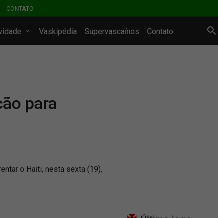
CONTATO
ividade
Vaskipédia
Supervascaínos
Contato
ção para
s
ntar o Haiti, nesta sexta (19),