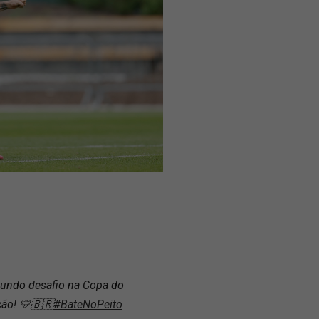
gundo desafio na Copa do
ão! 💛🇧🇷
#BateNoPeito