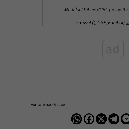
📸 Rafael Ribeiro/CBF
pic.twitt
— brasil (@CBF_Futebol)
J
ad
Fonte:
SuperVasco‎‎‎‎‎‎