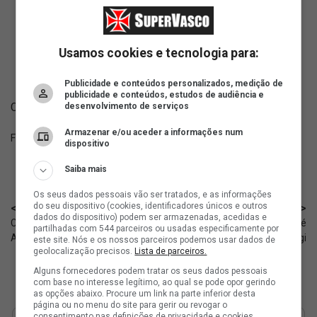
Carlo Ancelotti.
Árbitro: Cesar Ramos (MEX)
Usamos cookies e tecnologia para:
Assistentes: Alberto Morin e Marco Bisguerra (MEX)
VAR: Não divulgado
Publicidade e conteúdos personalizados, medição de
publicidade e conteúdos, estudos de audiência e
Com informações do Jogada10.
desenvolvimento de serviços
Armazenar e/ou aceder a informações num
Fonte:
SuperVasco‎‎‎‎‎‎
dispositivo
Saiba mais
Os seus dados pessoais vão ser tratados, e as informações
do seu dispositivo (cookies, identificadores únicos e outros
< Anterior
Próximo >
dados do dispositivo) podem ser armazenadas, acedidas e
Colômbia vence a RD Congo;
Basquete Sub-22: Vasco é
partilhadas com 544 parceiros ou usadas especificamente por
Andrés Gómez fica no banco
derrotado pelo Mogi
este site. Nós e os nossos parceiros podemos usar dados de
geolocalização precisos.
Lista de parceiros.
Alguns fornecedores podem tratar os seus dados pessoais
com base no interesse legítimo, ao qual se pode opor gerindo
as opções abaixo. Procure um link na parte inferior desta
página ou no menu do site para gerir ou revogar o
consentimento nas definições de privacidade e cookies.