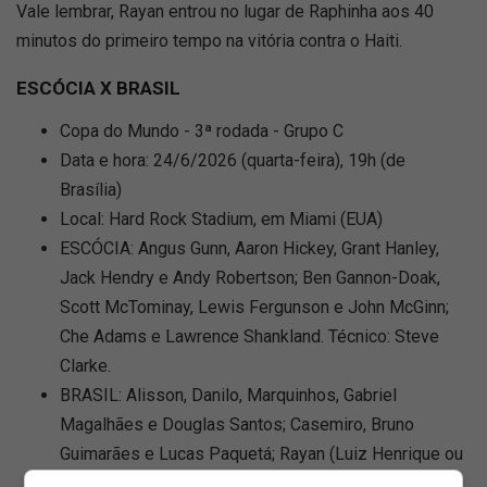
Vale lembrar, Rayan entrou no lugar de Raphinha aos 40
minutos do primeiro tempo na vitória contra o Haiti.
ESCÓCIA X BRASIL
Copa do Mundo - 3ª rodada - Grupo C
Data e hora: 24/6/2026 (quarta-feira), 19h (de
Brasília)
Local: Hard Rock Stadium, em Miami (EUA)
ESCÓCIA: Angus Gunn, Aaron Hickey, Grant Hanley,
Jack Hendry e Andy Robertson; Ben Gannon-Doak,
Scott McTominay, Lewis Fergunson e John McGinn;
Che Adams e Lawrence Shankland. Técnico: Steve
Clarke.
BRASIL: Alisson, Danilo, Marquinhos, Gabriel
Magalhães e Douglas Santos; Casemiro, Bruno
Guimarães e Lucas Paquetá; Rayan (Luiz Henrique ou
Endrick), Matheus Cunha e Vinícius Júnior. Técnico: