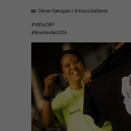
📸: Dikran Sahagian | #VascoDaGama
#VASxCAP
#Brasileirão2026