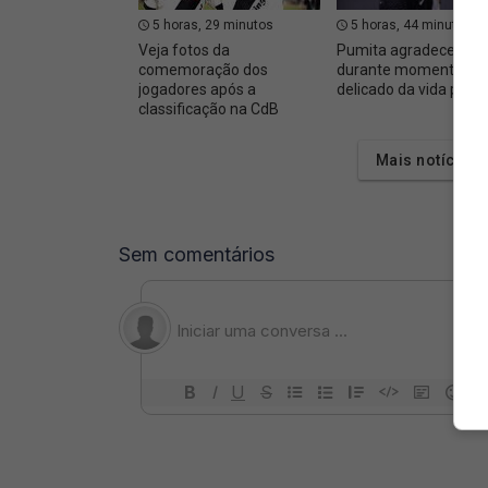
5 horas, 29 minutos
5 horas, 44 minutos
Veja fotos da
Pumita agradece apo
comemoração dos
durante momento
jogadores após a
delicado da vida pess
classificação na CdB
Mais notícias