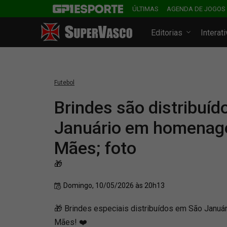
ÚLTIMAS
AGENDA DE JOGOS
Editorias
Interat
Futebol
Brindes são distribuí
Januário em homenag
Mães; foto
🎁
Domingo, 10/05/2026 às 20h13
🎁 Brindes especiais distribuídos em São Januá
Mães! ❤️