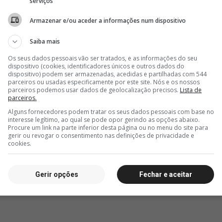
serviços
5 horas, 46 minutos
5 horas, 49 minutos
5 hor
Armazenar e/ou aceder a informações num dispositivo
io
Pedro Emanuel fala
Brenner falou após vitória;
Assist
sobre vitória: 'É um
vídeo
coleti
oal
mérito dos jogadores'
Emanu
Saiba mais
classi
Os seus dados pessoais vão ser tratados, e as informações do seu
dispositivo (cookies, identificadores únicos e outros dados do
dispositivo) podem ser armazenadas, acedidas e partilhadas com 544
parceiros ou usadas especificamente por este site. Nós e os nossos
parceiros podemos usar dados de geolocalização precisos.
Lista de
parceiros.
Alguns fornecedores podem tratar os seus dados pessoais com base no
interesse legítimo, ao qual se pode opor gerindo as opções abaixo.
Procure um link na parte inferior desta página ou no menu do site para
gerir ou revogar o consentimento nas definições de privacidade e
cookies.
Gerir opções
Fechar e aceitar