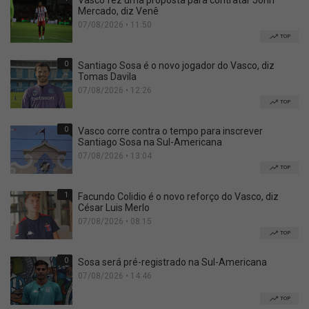
Vasco fez uma proposta para contratar John
Mercado, diz Venê
07/08/2026 • 11:50
TOP
0
Santiago Sosa é o novo jogador do Vasco, diz
Tomas Davila
07/08/2026 • 12:26
TOP
0
Vasco corre contra o tempo para inscrever
Santiago Sosa na Sul-Americana
07/08/2026 • 13:04
TOP
1
Facundo Colidio é o novo reforço do Vasco, diz
César Luis Merlo
07/08/2026 • 08:15
TOP
0
Sosa será pré-registrado na Sul-Americana
07/08/2026 • 14:46
TOP