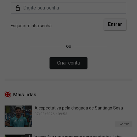
Mais lidas
0
A expectativa pela chegada de Santiago Sosa
07/08/2026 • 09:53
TOP
1