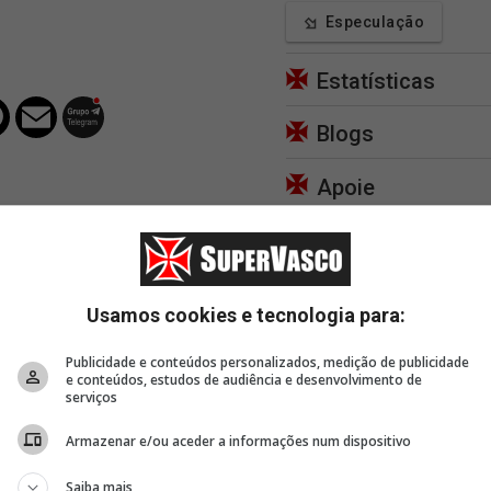
Especulação
Estatísticas
Blogs
Apoie
Usamos cookies e tecnologia para:
16 minutos
20 minutos
1 hor
Puma Rodríguez: 'Muitas
Cuiabano parabeniza
Jair f
Publicidade e conteúdos personalizados, medição de publicidade
uma
emoções juntas. Estou
torcida vascaína e
tática
e conteúdos, estudos de audiência e desenvolvimento de
o
passando por um
provoca o Fluminense na
Pedro
serviços
momento...'
rede social
Armazenar e/ou aceder a informações num dispositivo
Saiba mais