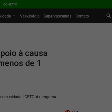
CONTATO
ividade
Vaskipédia
Supervascaínos
Contato
poio à causa
menos de 1
comunidade LGBTQIA+ esgotou