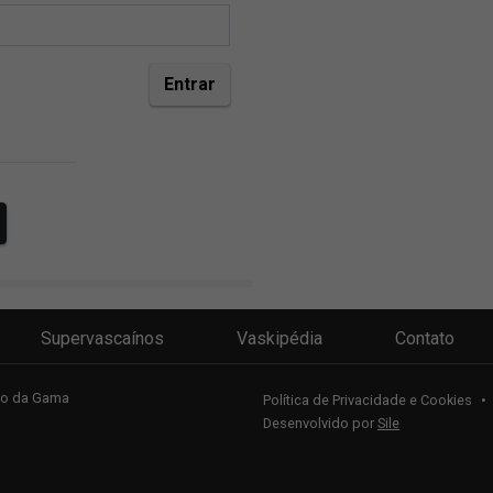
Supervascaínos
Vaskipédia
Contato
sco da Gama
Política de Privacidade e Cookies
•
Desenvolvido por
Sile