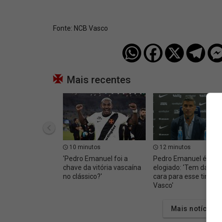
Fonte:
NCB Vasco
Mais recentes
10 minutos
12 minutos
'Pedro Emanuel foi a
Pedro Emanuel é
chave da vitória vascaína
elogiado: 'Tem dado 
no clássico?'
cara para esse time d
Vasco'
Mais notícias