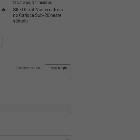
5 horas, 34 minutos
5 horas, 41 minutos
6 hor
valor
SIte Oficial: Vasco estreia
Site Oficial: Vasco firma
Basque
no Carioca Sub-20 neste
contrato de formação
Cassia
sábado
com Isaac Bremer,
do Vas
do Sub-14
NBB