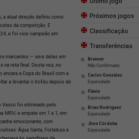
Último jogo
Próximos jogos
a atual direção definiu como
nistas da competição. E
Classificação
024, e foi vice-campeão em
Transferências
es marcantes — seis delas em
Brenner
 na reta final. Desta vez, no
Não Confirmado
o encara a Copa do Brasil com a
Carlos González
ltar a levantar o troféu depois de
Especulado
Flávio
Especulado
 Vasco foi eliminado pelo
Brian Rodríguez
rena MRV; e empate em 1 a 1, em
Especulado
ampanha emocionante, com
Jhon Córdoba
cutivas: Água Santa, Fortaleza e
Especulado
o chegava às semifinais da