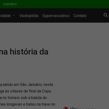
CONTATO
ividade
Vaskipédia
Supervascaínos
Contato
a história da
Paysandu em São Januário, nesta
aga às oitavas de final da Copa
ca no torneio sob a batuta do
has longevas e bateu na trave no