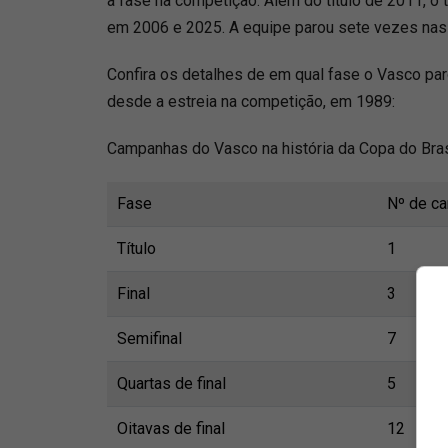
a fase na competição. Além do título de 2011, o
em 2006 e 2025. A equipe parou sete vezes nas 
Confira os detalhes de em qual fase o Vasco p
desde a estreia na competição, em 1989:
Campanhas do Vasco na história da Copa do Bras
Fase
Nº de c
Título
1
Final
3
Semifinal
7
Quartas de final
5
Oitavas de final
12