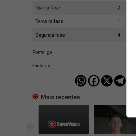
Quarta fase
2
Terceira fase
1
Segunda fase
4
Fonte: ge
Fonte:
ge
Mais recentes