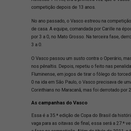
competição depois de 13 anos.
No ano passado, o Vasco estreou na competição c
de casa. A equipe, comandada por Carille na ép
por 3 a 0, no Mato Grosso. Na terceira fase, der
3 a 0.
O Vasco passou um susto contra o Operário, ma
nos pênaltis. Depois, repetiu o feito nas penalid
Fluminense, em jogos de tirar o fôlego do torcedo
0 na ida em São Paulo, o Vasco precisava de uma
Corinthians no Maracanã, mas foi derrotado por 2
As campanhas do Vasco
Essa é a 35.ª edição de Copa do Brasil da histór
vaga para as oitavas de final, essa será a 27.ª 