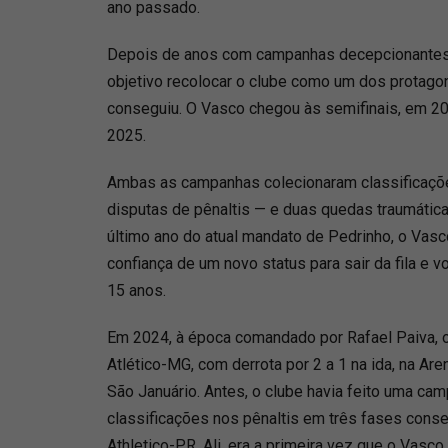
ano passado.
Depois de anos com campanhas decepcionantes, 
objetivo recolocar o clube como um dos protago
conseguiu. O Vasco chegou às semifinais, em 2
2025.
Ambas as campanhas colecionaram classificaçõ
disputas de pênaltis — e duas quedas traumáticas
último ano do atual mandato de Pedrinho, o Vasc
confiança de um novo status para sair da fila e vo
15 anos.
Em 2024, à época comandado por Rafael Paiva, o
Atlético-MG, com derrota por 2 a 1 na ida, na A
São Januário. Antes, o clube havia feito uma c
classificações nos pênaltis em três fases conse
Athletico-PR. Ali, era a primeira vez que o Vasc