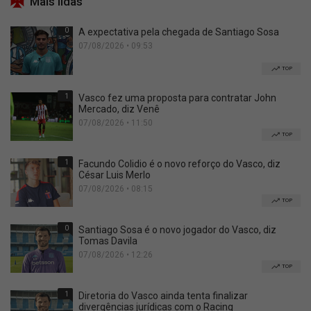
Mais lidas
0
A expectativa pela chegada de Santiago Sosa
07/08/2026 • 09:53
TOP
1
Vasco fez uma proposta para contratar John
Mercado, diz Venê
07/08/2026 • 11:50
TOP
1
Facundo Colidio é o novo reforço do Vasco, diz
César Luis Merlo
07/08/2026 • 08:15
TOP
0
Santiago Sosa é o novo jogador do Vasco, diz
Tomas Davila
07/08/2026 • 12:26
TOP
1
Diretoria do Vasco ainda tenta finalizar
divergências jurídicas com o Racing