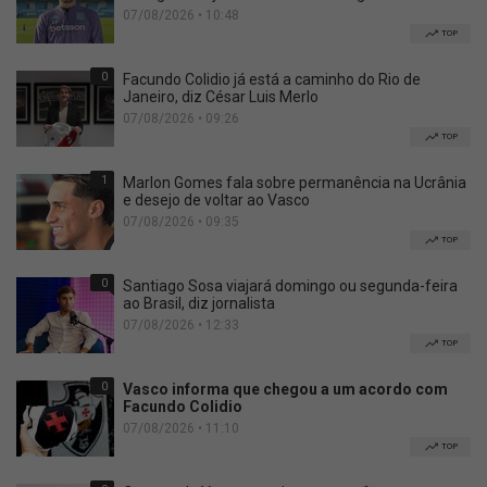
07/08/2026 • 10:48
TOP
0
Facundo Colidio já está a caminho do Rio de
Janeiro, diz César Luis Merlo
07/08/2026 • 09:26
TOP
1
Marlon Gomes fala sobre permanência na Ucrânia
e desejo de voltar ao Vasco
07/08/2026 • 09:35
TOP
0
Santiago Sosa viajará domingo ou segunda-feira
ao Brasil, diz jornalista
07/08/2026 • 12:33
TOP
0
Vasco informa que chegou a um acordo com
Facundo Colidio
07/08/2026 • 11:10
TOP