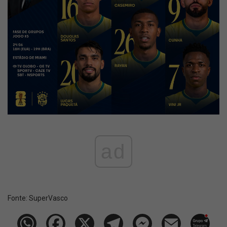
ad
Fonte:
SuperVasco‎‎‎‎‎‎