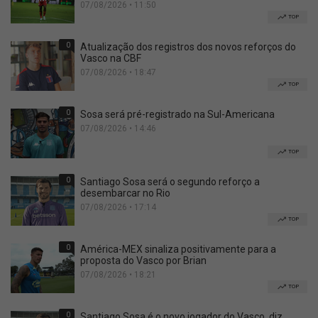
07/08/2026 • 11:50
TOP
0
Atualização dos registros dos novos reforços do
Vasco na CBF
07/08/2026 • 18:47
TOP
0
Sosa será pré-registrado na Sul-Americana
07/08/2026 • 14:46
TOP
0
Santiago Sosa será o segundo reforço a
desembarcar no Rio
07/08/2026 • 17:14
TOP
0
América-MEX sinaliza positivamente para a
proposta do Vasco por Brian
07/08/2026 • 18:21
TOP
0
Santiago Sosa é o novo jogador do Vasco, diz