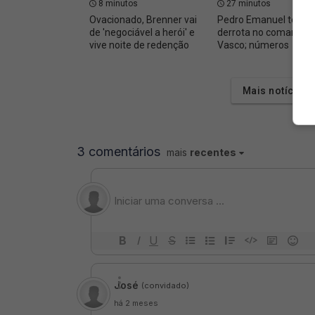
8 minutos
27 minutos
Ovacionado, Brenner vai
Pedro Emanuel tem 
de 'negociável a herói' e
derrota no comando 
vive noite de redenção
Vasco; números
Mais notícias