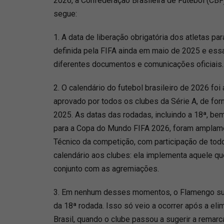
2026, a Confederação Brasileira de Futebol (CBF
segue:
1. A data de liberação obrigatória dos atletas p
definida pela FIFA ainda em maio de 2025 e essa
diferentes documentos e comunicações oficiais
2. O calendário do futebol brasileiro de 2026 foi
aprovado por todos os clubes da Série A, de f
2025. As datas das rodadas, incluindo a 18ª, be
para a Copa do Mundo FIFA 2026, foram amplame
Técnico da competição, com participação de tod
calendário aos clubes: ela implementa aquele qu
conjunto com as agremiações.
3. Em nenhum desses momentos, o Flamengo sug
da 18ª rodada. Isso só veio a ocorrer após a e
Brasil, quando o clube passou a sugerir a remar