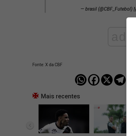
— brasil (@CBF_Futebol)
M
ad
Fonte:
X da CBF
Mais recentes