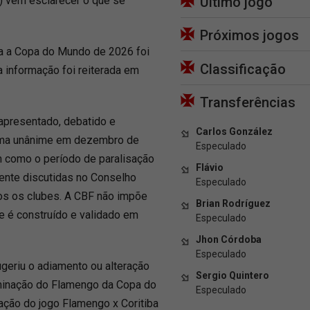
) vem esclarecer o que se
Último jogo
Próximos jogos
ara a Copa do Mundo de 2026 foi
Classificação
 informação foi reiterada em
.
Transferências
 apresentado, debatido e
Carlos González
orma unânime em dezembro de
Especulado
m como o período de paralisação
Flávio
nte discutidas no Conselho
Especulado
os os clubes. A CBF não impõe
Brian Rodríguez
e é construído e validado em
Especulado
Jhon Córdoba
Especulado
eriu o adiamento ou alteração
Sergio Quintero
liminação do Flamengo da Copa do
Especulado
cação do jogo Flamengo x Coritiba