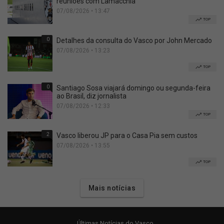
reuniões com Lamacchia
07/08/2026 • 13:47
TOP
0
Detalhes da consulta do Vasco por John Mercado
07/08/2026 • 13:23
TOP
0
Santiago Sosa viajará domingo ou segunda-feira
ao Brasil, diz jornalista
07/08/2026 • 12:33
TOP
2
Vasco liberou JP para o Casa Pia sem custos
07/08/2026 • 13:55
TOP
Mais notícias
Últimas Notícias do Vasco