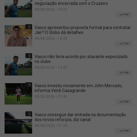
negociação encerrada com o Cruzeiro
08/08/2026 • 19:23
TOP
0
Vasco apresentou proposta formal para contratar
Jair? O Globo dá detalhes
08/08/2026 • 12:25
TOP
0
Vasco não teria acordo por atacante especulado
no clube
08/08/2026 • 13:22
TOP
0
Vasco investiu novamente em John Mercado,
informa Venê Casagrande
08/08/2026 • 13:41
TOP
0
Vasco consegue dar entrada na documentação
dos novos reforços, diz canal
08/08/2026 • 11:33
TOP