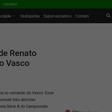
CONTATO
ividade
Vaskipédia
Supervascaínos
Contato
de Renato
o Vasco
ncia no comando do Vasco. Essa
umular três derrotas
pela Série A do Campeonato