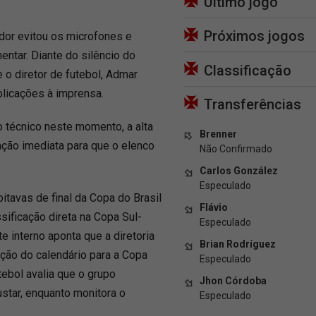
Último jogo
Próximos jogos
ador evitou os microfones e
entar. Diante do silêncio do
Classificação
 o diretor de futebol, Admar
licações à imprensa.
Transferências
 técnico neste momento, a alta
Brenner
ação imediata para que o elenco
Não Confirmado
Carlos González
Especulado
oitavas de final da Copa do Brasil
Flávio
ificação direta na Copa Sul-
Especulado
 interno aponta que a diretoria
Brian Rodríguez
ção do calendário para a Copa
Especulado
ebol avalia que o grupo
Jhon Córdoba
ustar, enquanto monitora o
Especulado