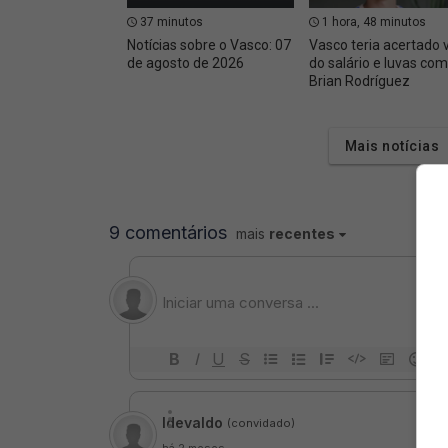
37 minutos
1 hora, 48 minutos
Notícias sobre o Vasco: 07
Vasco teria acertado 
de agosto de 2026
do salário e luvas com
Brian Rodríguez
Mais notícias