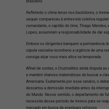
Brasileiro.
Refletindo o clima tenso nos bastidores, o trein
sequer compareceu à entrevista coletiva regulam
comandante, o capitão do time, Thiago Mendes, e
Lopes, assumiram a responsabilidade de dar exp
Embora os dirigentes banquem a permanência do
cúpula vascaína reconhece a urgência de uma re
consiga alçar voos mais altos na temporada.
Afinal de contas, o Cruzmaltino ainda disputa as 
e mantém chances matemáticas de buscar a class
Americana. Exatamente por esse cenário, o debate
descartou a demissão imediata antes da interrup
do Mundo. Nesse sentido, o departamento de fut
necessita desse período de treinos para se reaj
mercado em busca de eventuais reforços.