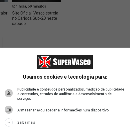
1 hora, 50 minutos
1 hora, 57 minutos
2 hor
valor
SIte Oficial: Vasco estreia
Site Oficial: Vasco firma
Basque
no Carioca Sub-20 neste
contrato de formação
Cassia
sábado
com Isaac Bremer,
do Vas
do Sub-14
NBB
Usamos cookies e tecnologia para:
Publicidade e conteúdos personalizados, medição de publicidade
e conteúdos, estudos de audiência e desenvolvimento de
serviços
Armazenar e/ou aceder a informações num dispositivo
Saiba mais