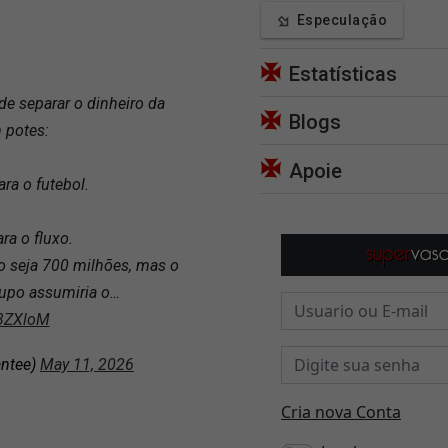
Especulação
Estatísticas
e separar o dinheiro da
Blogs
 potes:
Apoie
ara o futebol.
ra o fluxo.
o seja 700 milhões, mas o
rupo assumiria o…
t3ZXloM
ntee)
May 11, 2026