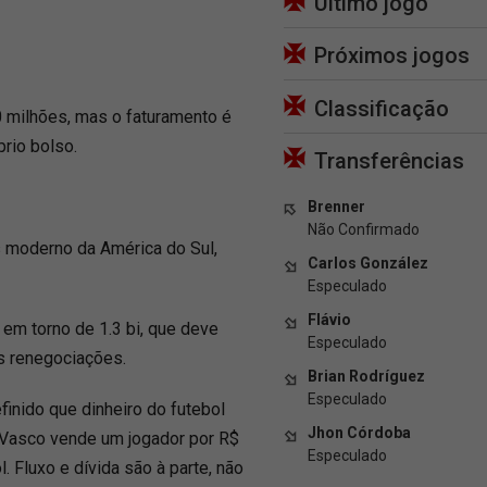
Último jogo
Próximos jogos
Classificação
0 milhões, mas o faturamento é
rio bolso.
Transferências
Brenner
Não Confirmado
s moderno da América do Sul,
Carlos González
Especulado
Flávio
m em torno de 1.3 bi, que deve
Especulado
s renegociações.
Brian Rodríguez
Especulado
finido que dinheiro do futebol
Jhon Córdoba
o Vasco vende um jogador por R$
Especulado
. Fluxo e dívida são à parte, não