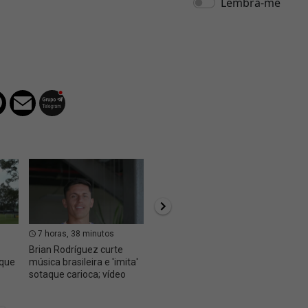
7 horas, 38 minutos
8 horas, 44 minutos
9 hor
Brian Rodríguez curte
Pedro Emanuel mantém
Ex-Vas
 que
música brasileira e 'imita'
confiança e deve repetir
deve j
sotaque carioca; vídeo
formação do último jogo
uma 'e
oportu