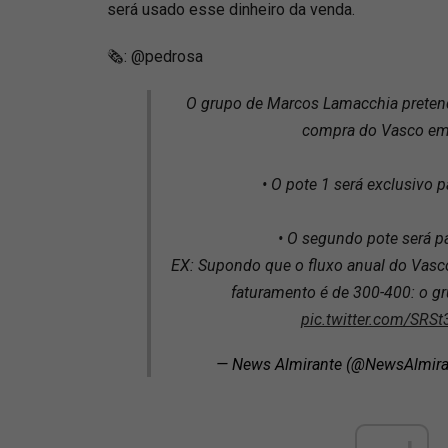
será usado esse dinheiro da venda.
🗞️: @pedrosa
O grupo de Marcos Lamacchia pretend
compra do Vasco em
• O pote 1 será exclusivo p
• O segundo pote será pa
EX: Supondo que o fluxo anual do Vasc
faturamento é de 300-400: o g
pic.twitter.com/SRS
— News Almirante (@NewsAlmira