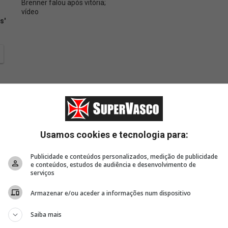
Brenner falou após vitória;
Assista a entrevista
Autor 
vídeo
coletiva de Pedro
Puma 
s'
Emanuel após
do pai
classificação
hospit
Usamos cookies e tecnologia para:
Publicidade e conteúdos personalizados, medição de publicidade
e conteúdos, estudos de audiência e desenvolvimento de
serviços
Armazenar e/ou aceder a informações num dispositivo
Saiba mais