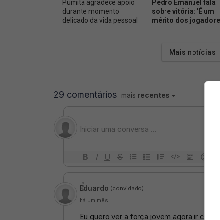
Pumita agradece apoio
Pedro Emanuel fala
durante momento
sobre vitória: 'É um
delicado da vida pessoal
mérito dos jogadore
Mais notícias