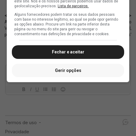
este site. Nós e os nossos parceiros podemos usar dados de
geolocalização precisos.
Lista de parceiros.
Alguns fornecedores podem tratar os seus dados pessoais
< Anterior
Próximo >
com base no interesse legítimo, ao qual se pode opor gerindo
Apesar do recesso, grupo do
Edmundo: 'Os jogadores do
as opções abaixo. Procure um link na parte inferior desta
Vasco não ficará totalmente
Vasco não sabem fazer gol,
página ou no menu do site para gerir ou revogar o
consentimento nas definições de privacidade e cookies.
parado
nenhum deles'
Fechar e aceitar
Gerir opções