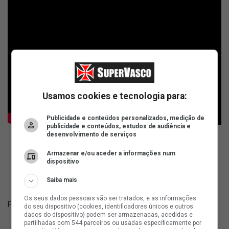
Usamos cookies e tecnologia para:
Publicidade e conteúdos personalizados, medição de
publicidade e conteúdos, estudos de audiência e
desenvolvimento de serviços
ad
Armazenar e/ou aceder a informações num
dispositivo
Saiba mais
Os seus dados pessoais vão ser tratados, e as informações
Fonte:
Canal no YouTube Fanático Vascaíno
do seu dispositivo (cookies, identificadores únicos e outros
dados do dispositivo) podem ser armazenadas, acedidas e
partilhadas com 544 parceiros ou usadas especificamente por