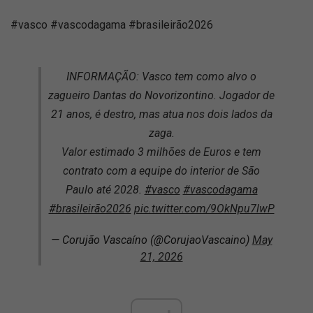
#vasco #vascodagama #brasileirão2026
INFORMAÇÃO: Vasco tem como alvo o
zagueiro Dantas do Novorizontino. Jogador de
21 anos, é destro, mas atua nos dois lados da
zaga.
Valor estimado 3 milhões de Euros e tem
contrato com a equipe do interior de São
Paulo até 2028.
#vasco
#vascodagama
#brasileirão2026
pic.twitter.com/9OkNpu7lwP
— Corujão Vascaíno (@CorujaoVascaino)
May
21, 2026