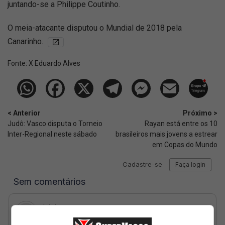
juntando-se a Philippe Coutinho.
O meia-atacante disputou o Mundial de 2018 pela
Canarinho.
Fonte:
X Eduardo Alves
< Anterior
Próximo >
Judô: Vasco disputa o Torneio
Rayan está entre os 10
Inter-Regional neste sábado
brasileiros mais jovens a estrear
em Copas do Mundo