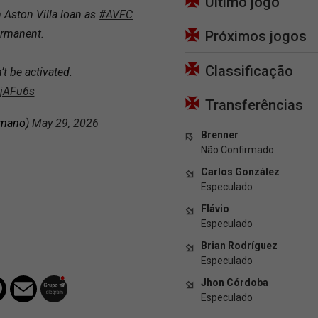
Último jogo
 Aston Villa loan as
#AVFC
ermanent.
Próximos jogos
Classificação
t be activated.
zjAFu6s
Transferências
omano)
May 29, 2026
Brenner
Não Confirmado
Carlos González
Especulado
Flávio
Especulado
Brian Rodríguez
Especulado
Jhon Córdoba
Especulado