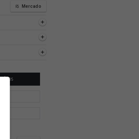
Mercado
as, 32 minutos
6 horas, 39 minutos
7 horas, 23 minutos
te: Eduardo
Léo Jardim publica vídeo
Provável escalação
no explica decisão
com imagens da partida
Vasco para enfrenta
co de não jogar a
contra o Fluminense
Bahia neste doming
📋