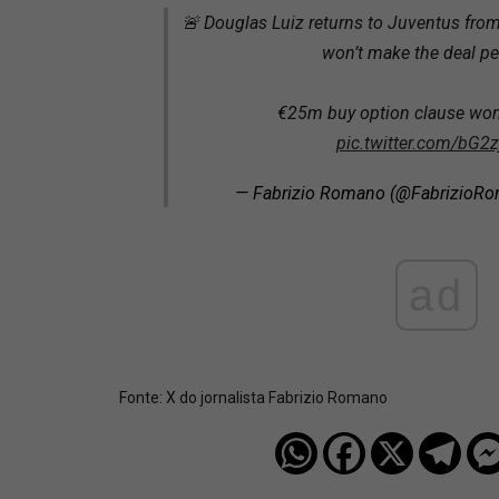
🚨 Douglas Luiz returns to Juventus from
won’t make the deal p
€25m buy option clause won’
pic.twitter.com/bG2
— Fabrizio Romano (@FabrizioR
ad
Fonte:
X do jornalista Fabrizio Romano