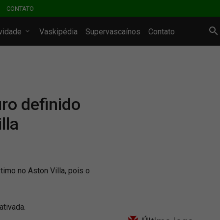
CONTATO
ividade
Vaskipédia
Supervascaínos
Contato
ro definido
lla
imo no Aston Villa, pois o
ativada.