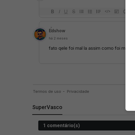
SuperVasco