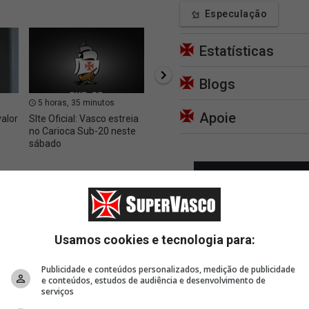
Especulação
Estatísticas
Blogs
5 horas, 35 minutos
5 horas, 42 minutos
6 hor
Apoie
valor
SIte Oficial: Vasco estreia
Site Oficial: Vasco firma
Basque
no Carioca Sub-20 neste
contrato de formação
Cassia
sábado
com Isaac Bremer,
do Vas
do Sub-14
NBB
Usamos cookies e tecnologia para:
Publicidade e conteúdos personalizados, medição de publicidade
e conteúdos, estudos de audiência e desenvolvimento de
serviços