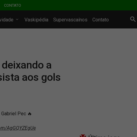
CONTATO
ividade
Vaskipédia
Supervascaínos
Contato
 deixando a
ista aos gols
 Gabriel Pec 🔥
.com/AgGQYZEgUe