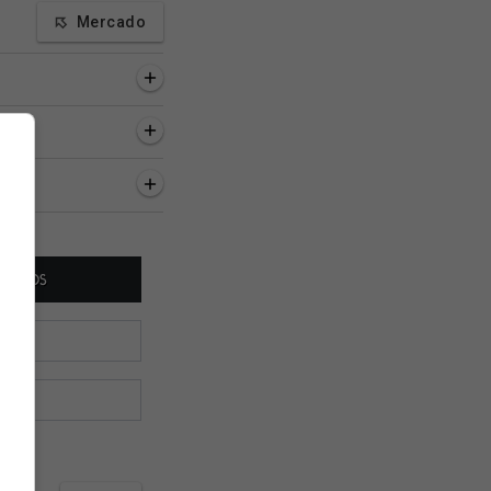
Mercado
inutos
1 hora
1 hora, 27 minutos
 consegue dar
Marquinho completa 66
Médico que operou
a na
anos; ex-jogador foi
publica mensagem 
entação dos novos
campeão pelo Vasco 🎂
despedida
os, diz canal