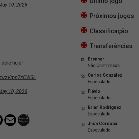
Último jogo
May 10, 2026
Próximos jogos
Classificação
Transferências
Brenner
 dele hoje!
Não Confirmado
Carlos González
.com/zVmn7zCWSL
Especulado
May 10, 2026
Flávio
Especulado
Brian Rodríguez
Especulado
Jhon Córdoba
Especulado