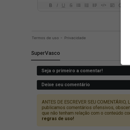
SuperVasco