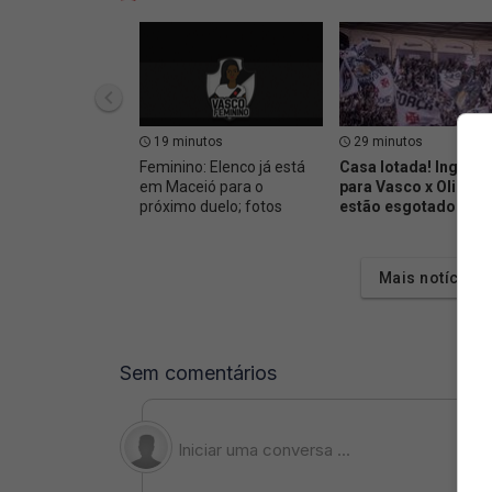
19 minutos
29 minutos
Feminino: Elenco já está
Casa lotada! Ingres
em Maceió para o
para Vasco x Olimpia
próximo duelo; fotos
estão esgotados
🎟️
Mais notícias