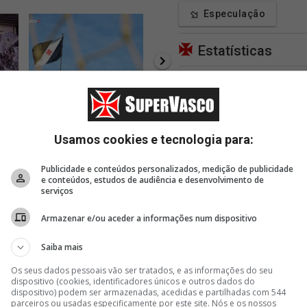
Especulação
Estatísticas
Blogs
38 minutos
45 minutos
47 m
sos
Elenco faz o último treino
MPRJ critica a forma
Vasco
Apoie
antes de viajar para
jurídica que o processo da
entrad
Salvador; fotos
777 foi recebido
docum
Usamos cookies e tecnologia para:
reforç
Publicidade e conteúdos personalizados, medição de publicidade
e conteúdos, estudos de audiência e desenvolvimento de
serviços
Armazenar e/ou aceder a informações num dispositivo
Saiba mais
Os seus dados pessoais vão ser tratados, e as informações do seu
dispositivo (cookies, identificadores únicos e outros dados do
dispositivo) podem ser armazenadas, acedidas e partilhadas com 544
parceiros ou usadas especificamente por este site. Nós e os nossos