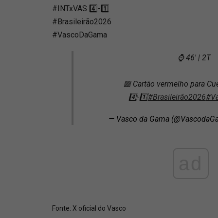
#INTxVAS 4️⃣-1️⃣
#Brasileirão2026
#VascoDaGama️
⌚ 46' | 2T
🟥 Cartão vermelho para Cue
4️⃣-1️⃣
#Brasileirão2026
#V
— Vasco da Gama (@VascodaG
ad
Fonte:
X oficial do Vasco