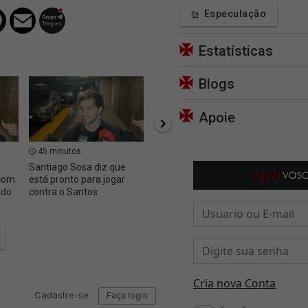
Especulação
Estatísticas
Blogs
Apoie
45 minutos
1 hora, 8 minutos
1 hor
Santiago Sosa diz que
As primeiras palavras de
Brenne
 com
está pronto para jogar
Santiago Sosa como
comiss
ado
contra o Santos
jogador do Vasco; vídeo 🚨
Vasco 