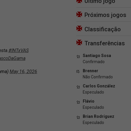
Último jogo
Próximos jogos
Classificação
Transferências
sta.
#INTxVAS
Santiago Sosa
ascoDaGama️
Confirmado
Brenner
ama)
May 16, 2026
Não Confirmado
Carlos González
Especulado
Flávio
Especulado
Brian Rodríguez
Especulado