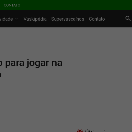
CONTATO
ividade
Vaskipédia
Supervascaínos
Contato
 para jogar na
o