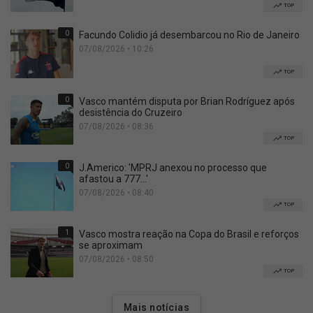
TOP
0
Facundo Colidio já desembarcou no Rio de Janeiro
07/08/2026 • 10:26
TOP
0
Vasco mantém disputa por Brian Rodríguez após
desistência do Cruzeiro
07/08/2026 • 08:36
TOP
0
J.Americo: 'MPRJ anexou no processo que
afastou a 777...'
07/08/2026 • 08:40
TOP
1
Vasco mostra reação na Copa do Brasil e reforços
se aproximam
07/08/2026 • 08:50
TOP
Mais notícias