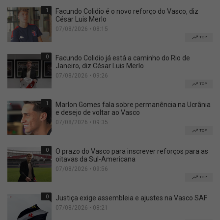
1
Facundo Colidio é o novo reforço do Vasco, diz
César Luis Merlo
07/08/2026 • 08:15
TOP
0
Facundo Colidio já está a caminho do Rio de
Janeiro, diz César Luis Merlo
07/08/2026 • 09:26
TOP
1
Marlon Gomes fala sobre permanência na Ucrânia
e desejo de voltar ao Vasco
07/08/2026 • 09:35
TOP
0
O prazo do Vasco para inscrever reforços para as
oitavas da Sul-Americana
07/08/2026 • 09:56
TOP
0
Justiça exige assembleia e ajustes na Vasco SAF
07/08/2026 • 08:21