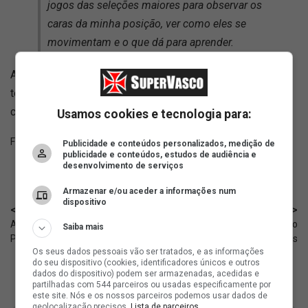
jogos das seleções maiores para observar os
caras da minha posição, ver como eles se
movimentam e o que dá para aprender.
Aos 23 anos, Cuiabano tem 16 jogos e 1 gol nesta atual
temporada. No Vasco, disputou 14 partidas, contribuindo
com 1 gol e 4 assistências.
Usamos cookies e tecnologia para:
Fonte:
SuperVasco‎‎‎‎‎‎
Publicidade e conteúdos personalizados, medição de
publicidade e conteúdos, estudos de audiência e
desenvolvimento de serviços
Armazenar e/ou aceder a informações num
dispositivo
< Anterior
Próximo >
A lista de treinadores da era
Philippe Coutinho treina ao lado
Saiba mais
Pedrinho no Vasco
de Pablo Vegetti; fotos
Os seus dados pessoais vão ser tratados, e as informações
do seu dispositivo (cookies, identificadores únicos e outros
dados do dispositivo) podem ser armazenadas, acedidas e
partilhadas com 544 parceiros ou usadas especificamente por
este site. Nós e os nossos parceiros podemos usar dados de
geolocalização precisos.
Lista de parceiros.