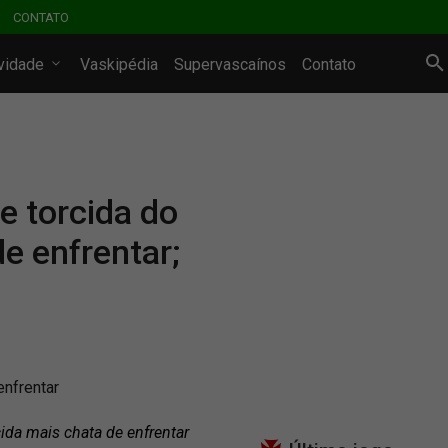
CONTATO
ividade
Vaskipédia
Supervascaínos
Contato
e torcida do
e enfrentar;
enfrentar
cida mais chata de enfrentar