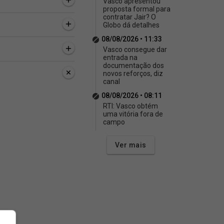
Vasco apresentou
proposta formal para
contratar Jair? O
Globo dá detalhes
08/08/2026 • 11:33
Vasco consegue dar
entrada na
documentação dos
novos reforços, diz
canal
08/08/2026 • 08:11
RTI: Vasco obtém
uma vitória fora de
campo
Ver mais
inutos
28 minutos
37 minutos
no: Vasco escalado
Feminino: Imagens do
Relacionados do Va
nfrentar o UDA
Vasco no Estádio Rei Pelé
para enfrentar o Ba