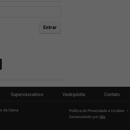
Supervascaínos
Vaskipédia
Contato
sco da Gama
Política de Privacidade e Cookies
•
Desenvolvido por
Sile