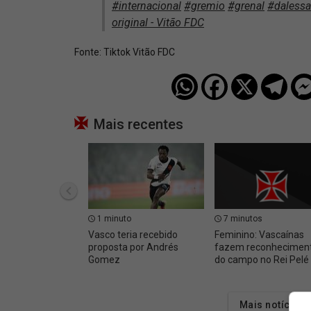
#internacional
#gremio
#grenal
#daless
original - Vitão FDC
Fonte:
Tiktok Vitão FDC
Mais recentes
1 minuto
7 minutos
Vasco teria recebido
Feminino: Vascaínas
proposta por Andrés
fazem reconhecimen
Gomez
do campo no Rei Pelé
Mais notícias