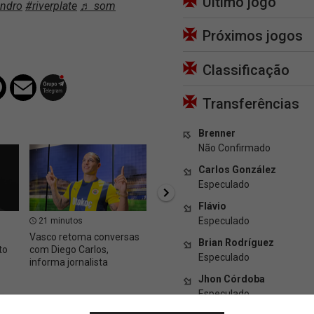
Último jogo
andro
#riverplate
♬ som
Próximos jogos
Classificação
Transferências
Brenner
Não Confirmado
Carlos González
Especulado
Flávio
Especulado
21 minutos
23 minutos
25 m
Vasco retoma conversas
Antes preocupação,
Femini
Brian Rodríguez
to
com Diego Carlos,
Andrés Gómez deve
para e
Especulado
informa jornalista
enfrentar o Bahia
Jhon Córdoba
Especulado