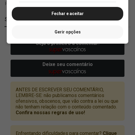
Fechar e aceitar
SuperVasco
Gerir opções