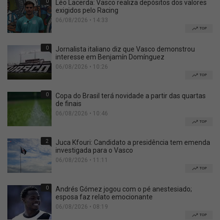
0
Léo Lacerda: Vasco realiza depósitos dos valores
exigidos pelo Racing
06/08/2026 • 14:33
TOP
0
Jornalista italiano diz que Vasco demonstrou
interesse em Benjamín Domínguez
06/08/2026 • 10:26
TOP
0
Copa do Brasil terá novidade a partir das quartas
de finais
06/08/2026 • 10:46
TOP
2
Juca Kfouri: Candidato a presidência tem emenda
investigada para o Vasco
06/08/2026 • 11:11
TOP
0
Andrés Gómez jogou com o pé anestesiado;
esposa faz relato emocionante
06/08/2026 • 08:19
TOP