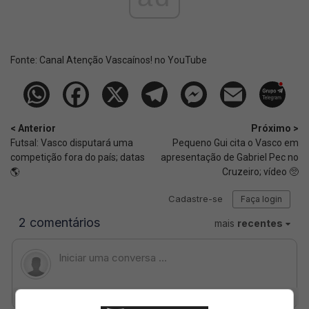
Fonte:
Canal Atenção Vascaínos! no YouTube
< Anterior
Próximo >
Futsal: Vasco disputará uma
Pequeno Gui cita o Vasco em
competição fora do país; datas
apresentação de Gabriel Pec no
🌎
Cruzeiro; vídeo 🥺