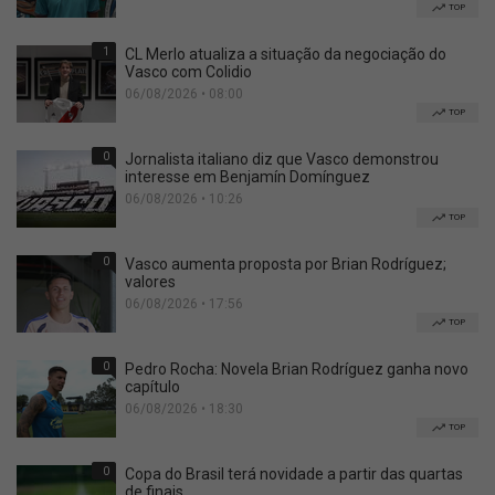
TOP
1
CL Merlo atualiza a situação da negociação do
Vasco com Colidio
06/08/2026 • 08:00
TOP
0
Jornalista italiano diz que Vasco demonstrou
interesse em Benjamín Domínguez
06/08/2026 • 10:26
TOP
0
Vasco aumenta proposta por Brian Rodríguez;
valores
06/08/2026 • 17:56
TOP
0
Pedro Rocha: Novela Brian Rodríguez ganha novo
capítulo
06/08/2026 • 18:30
TOP
0
Copa do Brasil terá novidade a partir das quartas
de finais