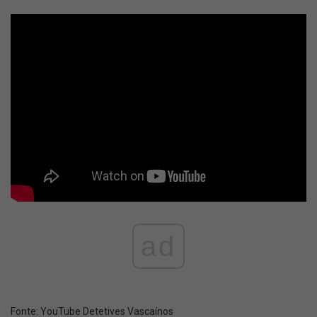
ad
Fonte:
YouTube Detetives Vascaínos